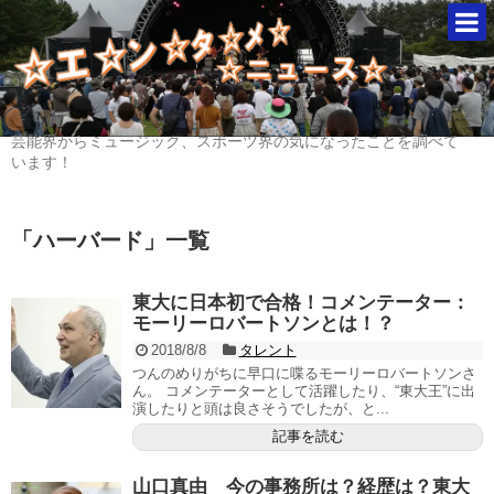
芸能界からミュージック、スポーツ界の気になったことを調べて
います！
「
ハーバード
」
一覧
東大に日本初で合格！コメンテーター：
モーリーロバートソンとは！？
2018/8/8
タレント
つんのめりがちに早口に喋るモーリーロバートソンさ
ん。 コメンテーターとして活躍したり、“東大王”に出
演したりと頭は良さそうでしたが、と...
記事を読む
山口真由 今の事務所は？経歴は？東大