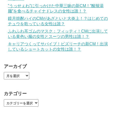
”うっせぇわ”に引っかけた中華三昧の新CM！”酸辣湯
麺”を食べるチャイナドレスの女性は誰！？
鏡月焼酎ハイのCMがあざといと大炎上！？はじめての
チュウを歌っている女性は誰？
ふわふわ耳ゴムのマスク：フィッティ！CMに出演して
いる黄色い服の女性とスーツの男性は誰！？
キャリアつくってサバイブ！ビズリーチの新CM！出演
しているショートカットの女性は誰！？
アーカイブ
カテゴリー