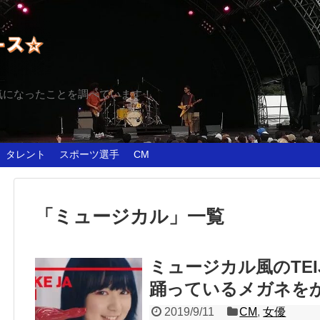
気になったことを調べています！
タレント
スポーツ選手
CM
「
ミュージカル
」
一覧
ミュージカル風のTEI
踊っているメガネを
2019/9/11
CM
,
女優