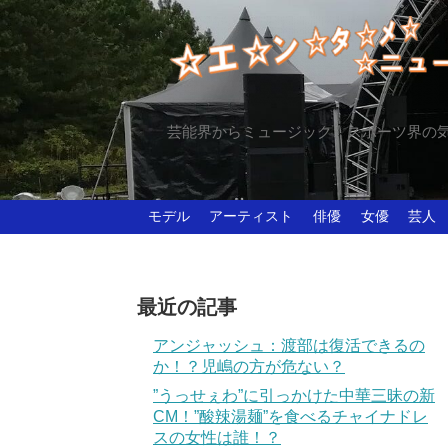
芸能界からミュージック、スポーツ界の
モデル
アーティスト
俳優
女優
芸人
最近の記事
アンジャッシュ：渡部は復活できるの
か！？児嶋の方が危ない？
”うっせぇわ”に引っかけた中華三昧の新
CM！”酸辣湯麺”を食べるチャイナドレ
スの女性は誰！？