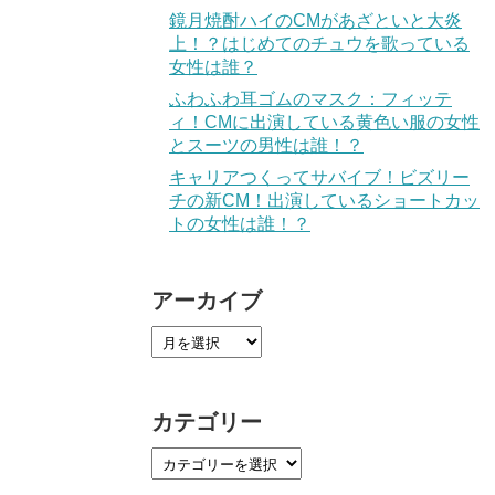
鏡月焼酎ハイのCMがあざといと大炎
上！？はじめてのチュウを歌っている
女性は誰？
ふわふわ耳ゴムのマスク：フィッテ
ィ！CMに出演している黄色い服の女性
とスーツの男性は誰！？
キャリアつくってサバイブ！ビズリー
チの新CM！出演しているショートカッ
トの女性は誰！？
アーカイブ
カテゴリー