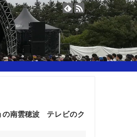
ョの南雲穂波 テレビのク