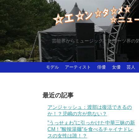
芸能界からミュージック、スポーツ界の
モデル
アーティスト
俳優
女優
芸人
最近の記事
アンジャッシュ：渡部は復活できるの
か！？児嶋の方が危ない？
”うっせぇわ”に引っかけた中華三昧の新
CM！”酸辣湯麺”を食べるチャイナドレ
スの女性は誰！？