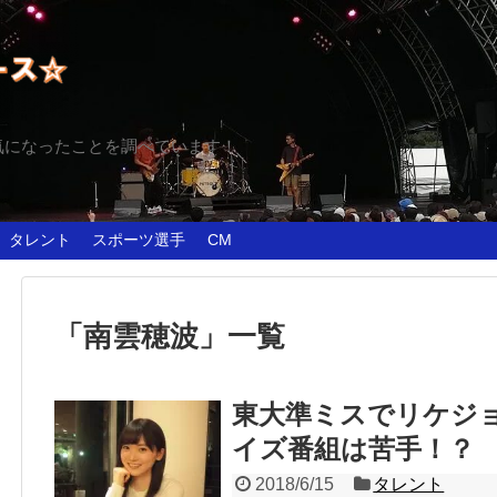
気になったことを調べています！
タレント
スポーツ選手
CM
「
南雲穂波
」
一覧
東大準ミスでリケジ
イズ番組は苦手！？
2018/6/15
タレント