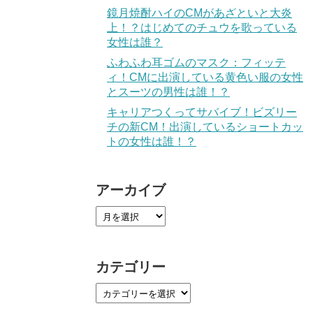
鏡月焼酎ハイのCMがあざといと大炎
上！？はじめてのチュウを歌っている
女性は誰？
ふわふわ耳ゴムのマスク：フィッテ
ィ！CMに出演している黄色い服の女性
とスーツの男性は誰！？
キャリアつくってサバイブ！ビズリー
チの新CM！出演しているショートカッ
トの女性は誰！？
アーカイブ
カテゴリー