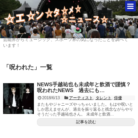
芸能界からミュージック、スポーツ界の気になったことを調べて
います！
「
呪われた
」
一覧
NEWS手越祐也も未成年と飲酒で謹慎？
呪われたNEWS 過去にも…
2018/6/13
アーティスト
,
タレント
,
俳優
またもやジャニーズやっちゃいました。もはや呪いと
しか思えませんが、過去を振り返ると残念ながらやり
そうだった手越祐也さん。 未成年と飲酒...
記事を読む