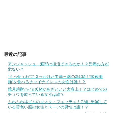
最近の記事
アンジャッシュ：渡部は復活できるのか！？児嶋の方が
危ない？
”うっせぇわ”に引っかけた中華三昧の新CM！”酸辣湯
麺”を食べるチャイナドレスの女性は誰！？
鏡月焼酎ハイのCMがあざといと大炎上！？はじめての
チュウを歌っている女性は誰？
ふわふわ耳ゴムのマスク：フィッティ！CMに出演して
いる黄色い服の女性とスーツの男性は誰！？