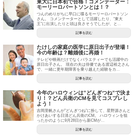
東大に日本初で合格！コメンテーター：
モーリーロバートソンとは！？
つんのめりがちに早口に喋るモーリーロバートソン
さん。 コメンテーターとして活躍したり、“東大
王”に出演したりと頭は良さそうでしたが、と...
記事を読む
たけしの家庭の医学に原日出子が登場！
今の年齢は？離婚後に再婚！
テレビや映画だけでなくバラエティーでも活躍中の
原日出子さん。 現在の夫は俳優である渡辺裕之さん
で、一緒に更年期障害を乗り越えた経験をカ...
記事を読む
今年のハロウィンは”どんぎつね”で決ま
り！？どん兵衛のCMを見てコスプレし
よう！
吉岡里帆さんが”どんぎつね”に扮して、星野源さんと
かけあいする日清どん兵衛のCM。 ハロウィンを狙
ったかのように9月28日から新CMが...
記事を読む