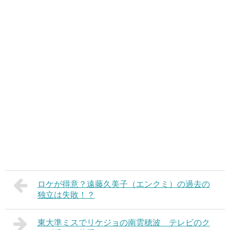
ロケが得意？遠藤久美子（エンクミ）の過去の
独立は失敗！？
東大準ミスでリケジョの南雲穂波 テレビのク