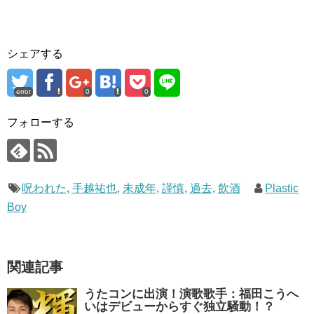
シェアする
error
0
0
フォローする
呪われた
,
手越祐也
,
未成年
,
謹慎
,
過去
,
飲酒
Plastic
Boy
関連記事
うたコンに出演！演歌歌手：福田こうへ
いはデビューからすぐ独立騒動！？