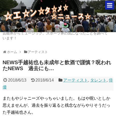
芸能界からミュージック、スポーツ界の気になったことを調べて
います！
ホーム
アーティスト
NEWS手越祐也も未成年と飲酒で謹慎？呪われ
たNEWS 過去にも…
2018/6/13
2018/6/14
アーティスト
,
タレント
,
俳
優
またもやジャニーズやっちゃいました。もはや呪いとしか
思えませんが、過去を振り返ると残念ながらやりそうだっ
た手越祐也さん。