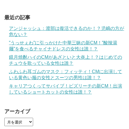
最近の記事
アンジャッシュ：渡部は復活できるのか！？児嶋の方が
危ない？
”うっせぇわ”に引っかけた中華三昧の新CM！”酸辣湯
麺”を食べるチャイナドレスの女性は誰！？
鏡月焼酎ハイのCMがあざといと大炎上！？はじめての
チュウを歌っている女性は誰？
ふわふわ耳ゴムのマスク：フィッティ！CMに出演して
いる黄色い服の女性とスーツの男性は誰！？
キャリアつくってサバイブ！ビズリーチの新CM！出演
しているショートカットの女性は誰！？
アーカイブ