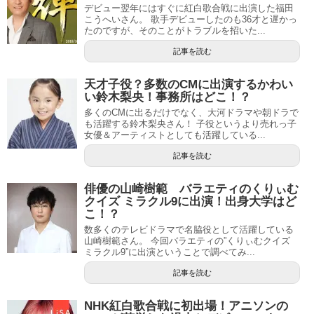
デビュー翌年にはすぐに紅白歌合戦に出演した福田
こうへいさん。 歌手デビューしたのも36才と遅かっ
たのですが、そのことがトラブルを招いた...
記事を読む
天才子役？多数のCMに出演するかわい
い鈴木梨央！事務所はどこ！？
多くのCMに出るだけでなく、大河ドラマや朝ドラで
も活躍する鈴木梨央さん！ 子役というより売れっ子
女優＆アーティストとしても活躍している...
記事を読む
俳優の山崎樹範 バラエティのくりぃむ
クイズ ミラクル9に出演！出身大学はど
こ！？
数多くのテレビドラマで名脇役として活躍している
山崎樹範さん。 今回バラエティの”くりぃむクイズ
ミラクル9”に出演ということで調べてみ...
記事を読む
NHK紅白歌合戦に初出場！アニソンの