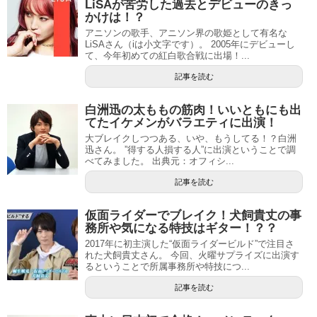
LiSAが苦労した過去とデビューのきっ
かけは！？
アニソンの歌手、アニソン界の歌姫として有名な
LiSAさん（iは小文字です）。 2005年にデビューし
て、今年初めての紅白歌合戦に出場！...
記事を読む
白洲迅の太ももの筋肉！いいともにも出
てたイケメンがバラエティに出演！
大ブレイクしつつある、いや、もうしてる！？白洲
迅さん。 ”得する人損する人”に出演ということで調
べてみました。 出典元：オフィシ...
記事を読む
仮面ライダーでブレイク！犬飼貴丈の事
務所や気になる特技はギター！？？
2017年に初主演した“仮面ライダービルド”で注目さ
れた犬飼貴丈さん。 今回、火曜サプライズに出演す
るということで所属事務所や特技につ...
記事を読む