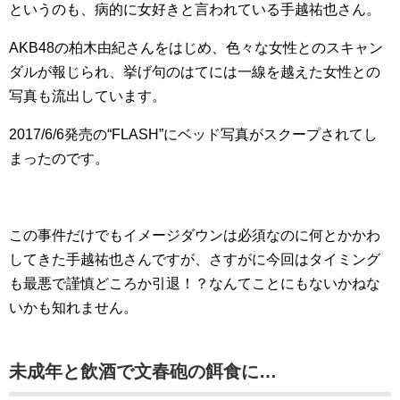
というのも、病的に女好きと言われている手越祐也さん。
AKB48の柏木由紀さんをはじめ、色々な女性とのスキャン
ダルが報じられ、挙げ句のはてには一線を越えた女性との
写真も流出しています。
2017/6/6発売の“FLASH”にベッド写真がスクープされてし
まったのです。
この事件だけでもイメージダウンは必須なのに何とかかわ
してきた手越祐也さんですが、さすがに今回はタイミング
も最悪で謹慎どころか引退！？なんてことにもないかねな
いかも知れません。
未成年と飲酒で文春砲の餌食に…