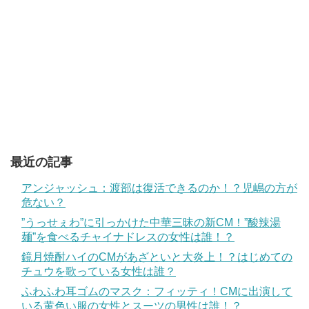
最近の記事
アンジャッシュ：渡部は復活できるのか！？児嶋の方が
危ない？
”うっせぇわ”に引っかけた中華三昧の新CM！”酸辣湯
麺”を食べるチャイナドレスの女性は誰！？
鏡月焼酎ハイのCMがあざといと大炎上！？はじめての
チュウを歌っている女性は誰？
ふわふわ耳ゴムのマスク：フィッティ！CMに出演して
いる黄色い服の女性とスーツの男性は誰！？