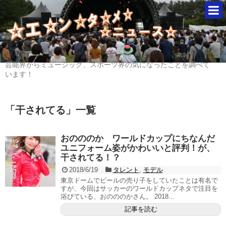
芸能界からミュージック、スポーツ界の気になったことを調べて
います！
「
干されてる
」
一覧
おのののか ワールドカップにちなんだ
ユニフォーム姿がかわいいと評判！が、
干されてる！？
2018/6/19
タレント
,
モデル
東京ドームでビールの売り子をしていたことは有名で
すが、今回はサッカーのワールドカップネタで注目を
浴びている、おのののかさん。 2018...
記事を読む