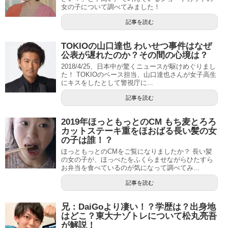
女の子について調べてみました！
記事を読む
TOKIOの山口達也 わいせつ事件はなぜ
公表が遅れたのか？その間の心境は？
2018/4/25、日本中が驚くニュースが駆けめぐりまし
た！ TOKIOのベース担当、山口達也さんが女子高生
にキスをしたとして警視庁に...
記事を読む
2019年ほっともっとのCM もち麦とろろ
カットステーキ重をほおばる長い髪の女
の子は誰！？
ほっともっとのCMをご覧になりましたか？ 長い髪
の女の子が、ほっぺたをふくらませながらひたすら
お弁当を食べているのが気になって調べてみ...
記事を読む
兄：DaiGoより凄い！？学歴は？出身地
はどこ？東大ナゾトレについて松丸亮吾
が解説！