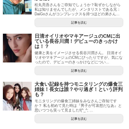
松丸亮吾さんをご存知でしょうか？恥ずかしながら
私は知りませんでしたが、メンタリストである兄：
DaiGoさんがコンプレックスを持つほどの弟さん...
記事を読む
日清オイリオやマキアージュのCMに出
ている長谷川潤！デビューのきっかけ
は！？
健康と美をイメージさせる長谷川潤さん。 日清オイ
リオやマキアージュのCMにぴったりですが、気にな
ったので、デビューのきっかけなどについ...
記事を読む
大食い記録を持つモニタリングの爆食三
姉妹！長女は誰？やり過ぎ！という評判
も？
モニタリングの爆食三姉妹をみなさんご存知です
か？ 私も初めて見た時は『男子が可哀想だなあ』と
思いつつも笑って見ましたf(^_^; ...
記事を読む