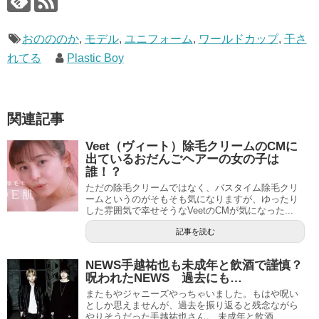
おのののか
,
モデル
,
ユニフォーム
,
ワールドカップ
,
干さ
れてる
Plastic Boy
関連記事
Veet（ヴィート）除毛クリームのCMに
出ているおだんごヘアーの女の子は
誰！？
ただの除毛クリームではなく、バスタイム除毛クリ
ームというのがそもそも気になりますが、ゆったり
した雰囲気で幸せそうなVeetのCMが気になった...
記事を読む
NEWS手越祐也も未成年と飲酒で謹慎？
呪われたNEWS 過去にも…
またもやジャニーズやっちゃいました。もはや呪い
としか思えませんが、過去を振り返ると残念ながら
やりそうだった手越祐也さん。 未成年と飲酒...