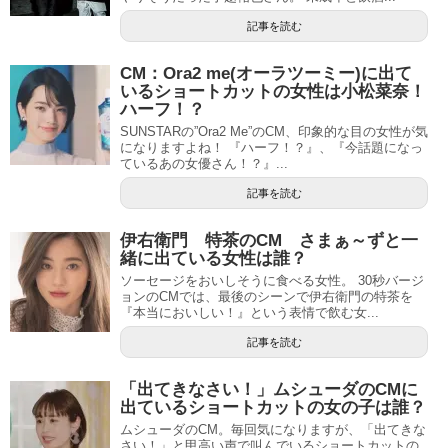
記事を読む
CM：Ora2 me(オーラツーミー)に出て
いるショートカットの女性は小松菜奈！
ハーフ！？
SUNSTARの”Ora2 Me”のCM、印象的な目の女性が気
になりますよね！ 『ハーフ！？』、『今話題になっ
ているあの女優さん！？』...
記事を読む
伊右衛門 特茶のCM さまぁ～ずと一
緒に出ている女性は誰？
ソーセージをおいしそうに食べる女性。 30秒バージ
ョンのCMでは、最後のシーンで伊右衛門の特茶を
『本当においしい！』という表情で飲む女...
記事を読む
「出てきなさい！」ムシューダのCMに
出ているショートカットの女の子は誰？
ムシューダのCM。毎回気になりますが、「出てきな
さい！」と甲高い声で叫んでいるショートカットの