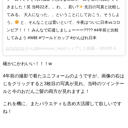
きました！笑 当時22才。。わ、、若い?
先日の写真と比較し
てみる。 大人になった、、ということにしておこう。そうしよ
う。
と、そんなことは置いといて、今夜はついに日本vsコロ
ンビア！！！ みんなで応援しましょーーー???? #4年前と比較
してみよう #W杯 #ワールドカップ #がんばれ日本
おのののか
さん(@ononono_ka)がシェアした投稿 –
2018年 6月月18日午後5時39分PDT
確かにかわいい！！！w
4年前の撮影で着たユニフォームのようですが、画像の右は
じをクリックすると3枚目の写真が見れ、当時のツインテー
ルと今のおだんご髪の両方が見れますよ！
これを機に、またバラエティも含め大活躍して欲しいです
ね！