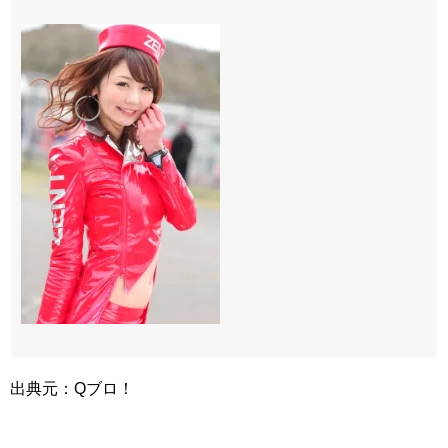
出典元：Qブロ！