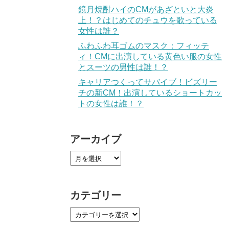
鏡月焼酎ハイのCMがあざといと大炎
上！？はじめてのチュウを歌っている
女性は誰？
ふわふわ耳ゴムのマスク：フィッテ
ィ！CMに出演している黄色い服の女性
とスーツの男性は誰！？
キャリアつくってサバイブ！ビズリー
チの新CM！出演しているショートカッ
トの女性は誰！？
アーカイブ
カテゴリー