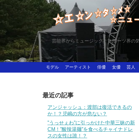
芸能界からミュージック、スポーツ界の
モデル
アーティスト
俳優
女優
芸人
最近の記事
アンジャッシュ：渡部は復活できるの
か！？児嶋の方が危ない？
”うっせぇわ”に引っかけた中華三昧の新
CM！”酸辣湯麺”を食べるチャイナドレ
スの女性は誰！？