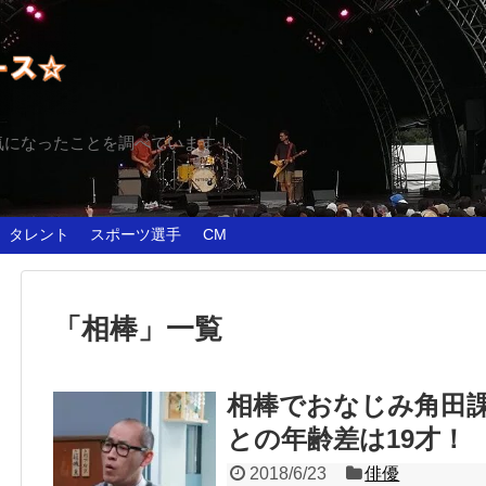
気になったことを調べています！
タレント
スポーツ選手
CM
「
相棒
」
一覧
相棒でおなじみ角田
との年齢差は19才！
2018/6/23
俳優