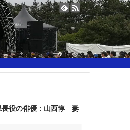
課長役の俳優：山西惇 妻