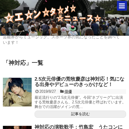
芸能界からミュージック、スポーツ界の気になったことを調べて
います！
「
神対応
」
一覧
2.5次元俳優の荒牧慶彦は神対応！気にな
る出身やデビューのきっかけなど！
2019/8/27
俳優
最近流行りの“2.5次元俳優”。今回“ネプリーグ”に出演
する荒牧慶彦さんも、2.5次元俳優と呼ばれています。
舞台での活躍がメインの荒...
記事を読む
神対応の演歌歌手：竹島宏 うたコンに