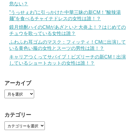
危ない？
”うっせぇわ”に引っかけた中華三昧の新CM！”酸辣湯
麺”を食べるチャイナドレスの女性は誰！？
鏡月焼酎ハイのCMがあざといと大炎上！？はじめての
チュウを歌っている女性は誰？
ふわふわ耳ゴムのマスク：フィッティ！CMに出演して
いる黄色い服の女性とスーツの男性は誰！？
キャリアつくってサバイブ！ビズリーチの新CM！出演
しているショートカットの女性は誰！？
アーカイブ
カテゴリー