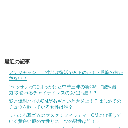
最近の記事
アンジャッシュ：渡部は復活できるのか！？児嶋の方が
危ない？
”うっせぇわ”に引っかけた中華三昧の新CM！”酸辣湯
麺”を食べるチャイナドレスの女性は誰！？
鏡月焼酎ハイのCMがあざといと大炎上！？はじめての
チュウを歌っている女性は誰？
ふわふわ耳ゴムのマスク：フィッティ！CMに出演して
いる黄色い服の女性とスーツの男性は誰！？