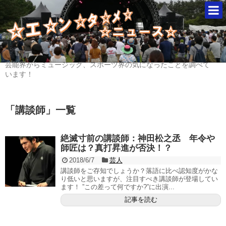
芸能界からミュージック、スポーツ界の気になったことを調べて
います！
「
講談師
」
一覧
絶滅寸前の講談師：神田松之丞 年令や
師匠は？真打昇進が否決！？
2018/6/7
芸人
講談師をご存知でしょうか？落語に比べ認知度がかな
り低いと思いますが、注目すべき講談師が登場してい
ます！ ”この差って何ですか?”に出演...
記事を読む