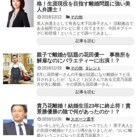
格！生涯現役を目指す離婚問題に強い美
人弁護士！
2018/12/12
その他
美人弁護士として有名な木下比奈子さん！ 活動拠点で
ある福岡ではテレビに良く出てますが、今回ネプリー
グに初登場！ということで調べてみまし...
記事を読む
親子で離婚が話題の花田優一 事務所を
解雇なのにバラエティーに出演！？
2018/11/29
その他
,
タレント
8月に花田優一さんの不倫が話題になり離婚か？と注
目されましたが、なんと！お父さんである元貴乃花親
方が先に離婚。 その原因も花田優一さん...
記事を読む
貴乃花離婚！結婚生活23年に終止符！貴
景勝優勝の陰で何があったのか！？
2018/11/26
スポーツ選手
つい今しがた入ってきたニュースでした！ 景子夫人と
の別居や離婚か？という噂がありましたが、ついに離
婚ということになった元貴乃花親方！ ...