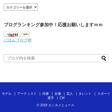
ブログランキング参加中！応援お願いしますｍｍ
にほんブログ村
モデル
アーティスト
俳優
女優
芸人
タレント
スポーツ
選手
CM
© 2018
エンタメニュース
.