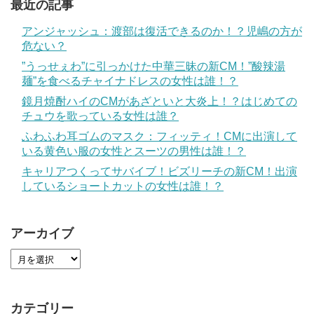
最近の記事
アンジャッシュ：渡部は復活できるのか！？児嶋の方が
危ない？
”うっせぇわ”に引っかけた中華三昧の新CM！”酸辣湯
麺”を食べるチャイナドレスの女性は誰！？
鏡月焼酎ハイのCMがあざといと大炎上！？はじめての
チュウを歌っている女性は誰？
ふわふわ耳ゴムのマスク：フィッティ！CMに出演して
いる黄色い服の女性とスーツの男性は誰！？
キャリアつくってサバイブ！ビズリーチの新CM！出演
しているショートカットの女性は誰！？
アーカイブ
カテゴリー