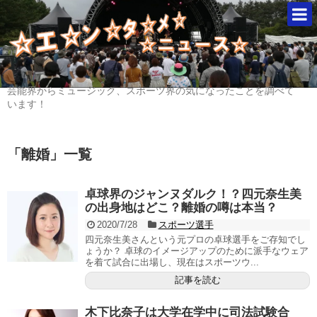
芸能界からミュージック、スポーツ界の気になったことを調べて
います！
「
離婚
」
一覧
卓球界のジャンヌダルク！？四元奈生美
の出身地はどこ？離婚の噂は本当？
2020/7/28
スポーツ選手
四元奈生美さんという元プロの卓球選手をご存知でし
ょうか？ 卓球のイメージアップのために派手なウェア
を着て試合に出場し、現在はスポーツウ...
記事を読む
木下比奈子は大学在学中に司法試験合