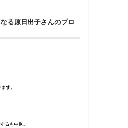
になる原日出子さんのプロ
います。
学するも中退。