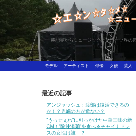
芸能界からミュージック、スポーツ界の
モデル
アーティスト
俳優
女優
芸人
最近の記事
アンジャッシュ：渡部は復活できるの
か！？児嶋の方が危ない？
”うっせぇわ”に引っかけた中華三昧の新
CM！”酸辣湯麺”を食べるチャイナドレ
スの女性は誰！？