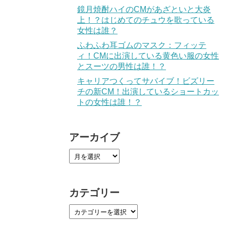
鏡月焼酎ハイのCMがあざといと大炎
上！？はじめてのチュウを歌っている
女性は誰？
ふわふわ耳ゴムのマスク：フィッテ
ィ！CMに出演している黄色い服の女性
とスーツの男性は誰！？
キャリアつくってサバイブ！ビズリー
チの新CM！出演しているショートカッ
トの女性は誰！？
アーカイブ
カテゴリー