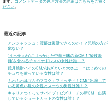
ます。
コメントデータの処理方法の詳細はこちらをご覧く
ださい
。
最近の記事
アンジャッシュ：渡部は復活できるのか！？児嶋の方が
危ない？
”うっせぇわ”に引っかけた中華三昧の新CM！”酸辣湯
麺”を食べるチャイナドレスの女性は誰！？
鏡月焼酎ハイのCMがあざといと大炎上！？はじめての
チュウを歌っている女性は誰？
ふわふわ耳ゴムのマスク：フィッティ！CMに出演して
いる黄色い服の女性とスーツの男性は誰！？
キャリアつくってサバイブ！ビズリーチの新CM！出演
しているショートカットの女性は誰！？