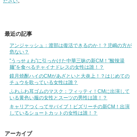
ださい
。
最近の記事
アンジャッシュ：渡部は復活できるのか！？児嶋の方が
危ない？
”うっせぇわ”に引っかけた中華三昧の新CM！”酸辣湯
麺”を食べるチャイナドレスの女性は誰！？
鏡月焼酎ハイのCMがあざといと大炎上！？はじめての
チュウを歌っている女性は誰？
ふわふわ耳ゴムのマスク：フィッティ！CMに出演して
いる黄色い服の女性とスーツの男性は誰！？
キャリアつくってサバイブ！ビズリーチの新CM！出演
しているショートカットの女性は誰！？
アーカイブ