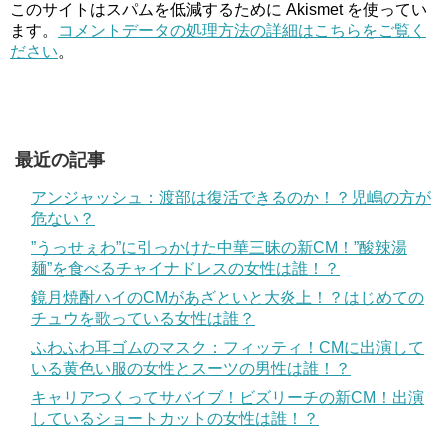
このサイトはスパムを低減するために Akismet を使ってい
ます。
コメントデータの処理方法の詳細はこちらをご覧く
ださい
。
最近の記事
アンジャッシュ：渡部は復活できるのか！？児嶋の方が
危ない？
”うっせぇわ”に引っかけた中華三昧の新CM！”酸辣湯
麺”を食べるチャイナドレスの女性は誰！？
鏡月焼酎ハイのCMがあざといと大炎上！？はじめての
チュウを歌っている女性は誰？
ふわふわ耳ゴムのマスク：フィッティ！CMに出演して
いる黄色い服の女性とスーツの男性は誰！？
キャリアつくってサバイブ！ビズリーチの新CM！出演
しているショートカットの女性は誰！？