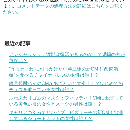
ます。
コメントデータの処理方法の詳細はこちらをご覧く
ださい
。
最近の記事
アンジャッシュ：渡部は復活できるのか！？児嶋の方が
危ない？
”うっせぇわ”に引っかけた中華三昧の新CM！”酸辣湯
麺”を食べるチャイナドレスの女性は誰！？
鏡月焼酎ハイのCMがあざといと大炎上！？はじめての
チュウを歌っている女性は誰？
ふわふわ耳ゴムのマスク：フィッティ！CMに出演して
いる黄色い服の女性とスーツの男性は誰！？
キャリアつくってサバイブ！ビズリーチの新CM！出演
しているショートカットの女性は誰！？