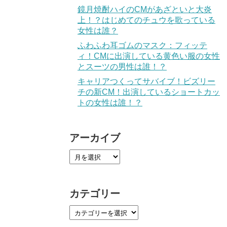
鏡月焼酎ハイのCMがあざといと大炎
上！？はじめてのチュウを歌っている
女性は誰？
ふわふわ耳ゴムのマスク：フィッテ
ィ！CMに出演している黄色い服の女性
とスーツの男性は誰！？
キャリアつくってサバイブ！ビズリー
チの新CM！出演しているショートカッ
トの女性は誰！？
アーカイブ
カテゴリー