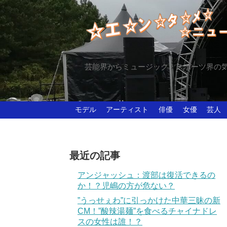
芸能界からミュージック、スポーツ界の
モデル
アーティスト
俳優
女優
芸人
最近の記事
アンジャッシュ：渡部は復活できるの
か！？児嶋の方が危ない？
”うっせぇわ”に引っかけた中華三昧の新
CM！”酸辣湯麺”を食べるチャイナドレ
スの女性は誰！？