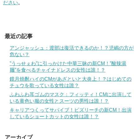
ださい
。
最近の記事
アンジャッシュ：渡部は復活できるのか！？児嶋の方が
危ない？
”うっせぇわ”に引っかけた中華三昧の新CM！”酸辣湯
麺”を食べるチャイナドレスの女性は誰！？
鏡月焼酎ハイのCMがあざといと大炎上！？はじめての
チュウを歌っている女性は誰？
ふわふわ耳ゴムのマスク：フィッティ！CMに出演して
いる黄色い服の女性とスーツの男性は誰！？
キャリアつくってサバイブ！ビズリーチの新CM！出演
しているショートカットの女性は誰！？
アーカイブ