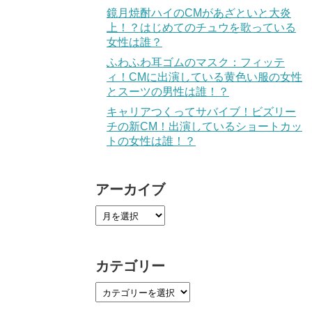
鏡月焼酎ハイのCMがあざといと大炎
上！？はじめてのチュウを歌っている
女性は誰？
ふわふわ耳ゴムのマスク：フィッテ
ィ！CMに出演している黄色い服の女性
とスーツの男性は誰！？
キャリアつくってサバイブ！ビズリー
チの新CM！出演しているショートカッ
トの女性は誰！？
アーカイブ
カテゴリー