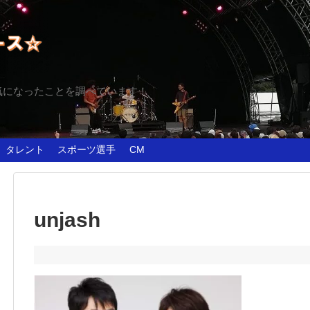
気になったことを調べています！
タレント
スポーツ選手
CM
unjash