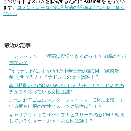
このサイトはスパムを低減するために Akismet を使ってい
ます。
コメントデータの処理方法の詳細はこちらをご覧く
ださい
。
最近の記事
アンジャッシュ：渡部は復活できるのか！？児嶋の方が
危ない？
”うっせぇわ”に引っかけた中華三昧の新CM！”酸辣湯
麺”を食べるチャイナドレスの女性は誰！？
鏡月焼酎ハイのCMがあざといと大炎上！？はじめての
チュウを歌っている女性は誰？
ふわふわ耳ゴムのマスク：フィッティ！CMに出演して
いる黄色い服の女性とスーツの男性は誰！？
キャリアつくってサバイブ！ビズリーチの新CM！出演
しているショートカットの女性は誰！？