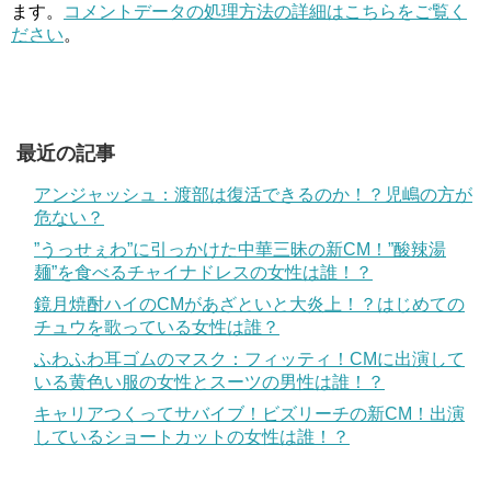
ます。
コメントデータの処理方法の詳細はこちらをご覧く
ださい
。
最近の記事
アンジャッシュ：渡部は復活できるのか！？児嶋の方が
危ない？
”うっせぇわ”に引っかけた中華三昧の新CM！”酸辣湯
麺”を食べるチャイナドレスの女性は誰！？
鏡月焼酎ハイのCMがあざといと大炎上！？はじめての
チュウを歌っている女性は誰？
ふわふわ耳ゴムのマスク：フィッティ！CMに出演して
いる黄色い服の女性とスーツの男性は誰！？
キャリアつくってサバイブ！ビズリーチの新CM！出演
しているショートカットの女性は誰！？