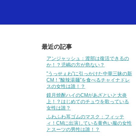
最近の記事
アンジャッシュ：渡部は復活できるの
か！？児嶋の方が危ない？
”うっせぇわ”に引っかけた中華三昧の新
CM！”酸辣湯麺”を食べるチャイナドレ
スの女性は誰！？
鏡月焼酎ハイのCMがあざといと大炎
上！？はじめてのチュウを歌っている
女性は誰？
ふわふわ耳ゴムのマスク：フィッテ
ィ！CMに出演している黄色い服の女性
とスーツの男性は誰！？