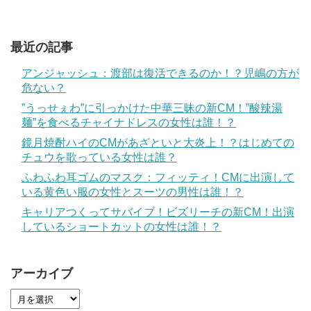
最近の記事
アンジャッシュ：渡部は復活できるのか！？児嶋の方が
危ない？
”うっせぇわ”に引っかけた中華三昧の新CM！”酸辣湯
麺”を食べるチャイナドレスの女性は誰！？
鏡月焼酎ハイのCMがあざといと大炎上！？はじめての
チュウを歌っている女性は誰？
ふわふわ耳ゴムのマスク：フィッティ！CMに出演して
いる黄色い服の女性とスーツの男性は誰！？
キャリアつくってサバイブ！ビズリーチの新CM！出演
しているショートカットの女性は誰！？
アーカイブ