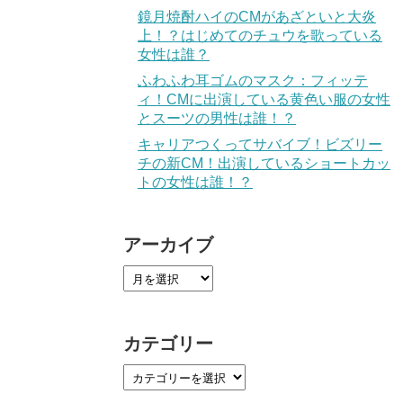
鏡月焼酎ハイのCMがあざといと大炎
上！？はじめてのチュウを歌っている
女性は誰？
ふわふわ耳ゴムのマスク：フィッテ
ィ！CMに出演している黄色い服の女性
とスーツの男性は誰！？
キャリアつくってサバイブ！ビズリー
チの新CM！出演しているショートカッ
トの女性は誰！？
アーカイブ
カテゴリー