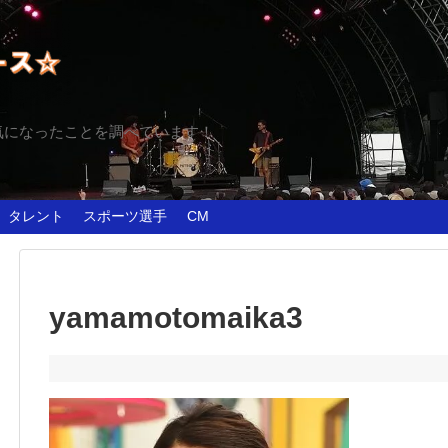
気になったことを調べています！
タレント
スポーツ選手
CM
yamamotomaika3