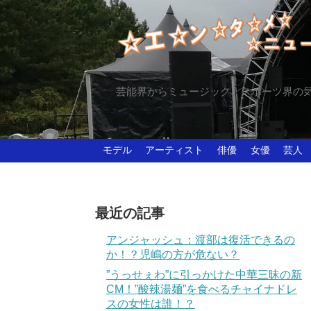
芸能界からミュージック、スポーツ界の
モデル
アーティスト
俳優
女優
芸人
最近の記事
アンジャッシュ：渡部は復活できるの
か！？児嶋の方が危ない？
”うっせぇわ”に引っかけた中華三昧の新
CM！”酸辣湯麺”を食べるチャイナドレ
スの女性は誰！？