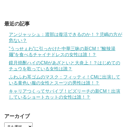
最近の記事
アンジャッシュ：渡部は復活できるのか！？児嶋の方が
危ない？
”うっせぇわ”に引っかけた中華三昧の新CM！”酸辣湯
麺”を食べるチャイナドレスの女性は誰！？
鏡月焼酎ハイのCMがあざといと大炎上！？はじめての
チュウを歌っている女性は誰？
ふわふわ耳ゴムのマスク：フィッティ！CMに出演して
いる黄色い服の女性とスーツの男性は誰！？
キャリアつくってサバイブ！ビズリーチの新CM！出演
しているショートカットの女性は誰！？
アーカイブ