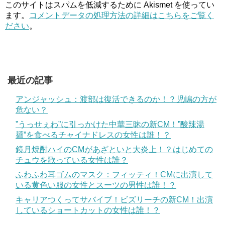
このサイトはスパムを低減するために Akismet を使ってい
ます。
コメントデータの処理方法の詳細はこちらをご覧く
ださい
。
最近の記事
アンジャッシュ：渡部は復活できるのか！？児嶋の方が
危ない？
”うっせぇわ”に引っかけた中華三昧の新CM！”酸辣湯
麺”を食べるチャイナドレスの女性は誰！？
鏡月焼酎ハイのCMがあざといと大炎上！？はじめての
チュウを歌っている女性は誰？
ふわふわ耳ゴムのマスク：フィッティ！CMに出演して
いる黄色い服の女性とスーツの男性は誰！？
キャリアつくってサバイブ！ビズリーチの新CM！出演
しているショートカットの女性は誰！？