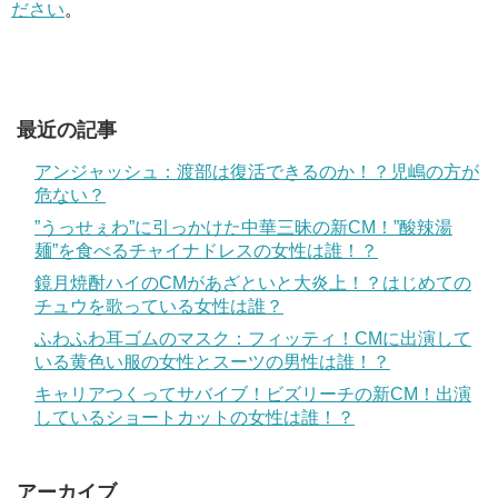
ださい
。
最近の記事
アンジャッシュ：渡部は復活できるのか！？児嶋の方が
危ない？
”うっせぇわ”に引っかけた中華三昧の新CM！”酸辣湯
麺”を食べるチャイナドレスの女性は誰！？
鏡月焼酎ハイのCMがあざといと大炎上！？はじめての
チュウを歌っている女性は誰？
ふわふわ耳ゴムのマスク：フィッティ！CMに出演して
いる黄色い服の女性とスーツの男性は誰！？
キャリアつくってサバイブ！ビズリーチの新CM！出演
しているショートカットの女性は誰！？
アーカイブ