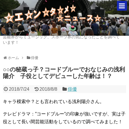
芸能界からミュージック、スポーツ界の気になったことを調べて
います！
ホーム
俳優
○○の秘蔵っ子？コードブルーでおなじみの浅利
陽介 子役としてデビューした年齢は！？
2018/7/24
2018/8/8
俳優
キャラ模索中？とも言われている浅利陽介さん。
テレビドラマ：”コードブルー”の印象が強いですが、実は子
役として長い間芸能活動をしているので調べてみました！