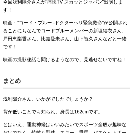
今回浅利陽介さんが”痛快TV スカッとジャパン”出演しま
す！
映画：”コード・ブルー -ドクターヘリ緊急救命”が公開され
ることにちなんでコードブルーメンバーの新垣結衣さん、
戸田恵梨香さん、比嘉愛未さん、山下智久さんなどと一緒
です！
映画の撮影秘話も聞けるようなので、見逃せないですね！
まとめ
浅利陽介さん、いかがでしたでしょうか？
背が低いことでも知られ、身長は162cmです。
とはいえ、運動神経はいいみたいでスポーツ全般が趣味な
だけでなく、特技も野球、スキー、乗馬、バスケットボー