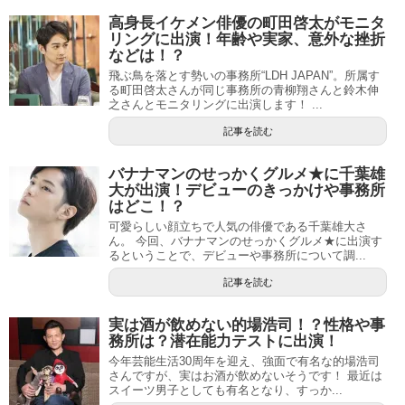
高身長イケメン俳優の町田啓太がモニタ
リングに出演！年齢や実家、意外な挫折
などは！？
飛ぶ鳥を落とす勢いの事務所“LDH JAPAN”。所属す
る町田啓太さんが同じ事務所の青柳翔さんと鈴木伸
之さんとモニタリングに出演します！ ...
記事を読む
バナナマンのせっかくグルメ★に千葉雄
大が出演！デビューのきっかけや事務所
はどこ！？
可愛らしい顔立ちで人気の俳優である千葉雄大さ
ん。 今回、バナナマンのせっかくグルメ★に出演す
るということで、デビューや事務所について調...
記事を読む
実は酒が飲めない的場浩司！？性格や事
務所は？潜在能力テストに出演！
今年芸能生活30周年を迎え、強面で有名な的場浩司
さんですが、実はお酒が飲めないそうです！ 最近は
スイーツ男子としても有名となり、すっか...