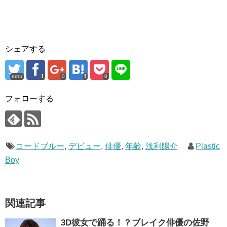
シェアする
error
0
0
フォローする
コードブルー
,
デビュー
,
俳優
,
年齢
,
浅利陽介
Plastic
Boy
関連記事
3D彼女で踊る！？ブレイク俳優の佐野