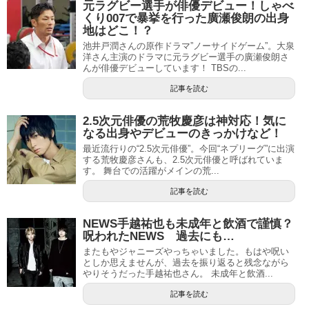
元ラグビー選手が俳優デビュー！しゃべ
くり007で暴挙を行った廣瀬俊朗の出身
地はどこ！？
池井戸潤さんの原作ドラマ”ノーサイドゲーム”。大泉
洋さん主演のドラマに元ラグビー選手の廣瀬俊朗さ
んが俳優デビューしています！ TBSの...
記事を読む
2.5次元俳優の荒牧慶彦は神対応！気に
なる出身やデビューのきっかけなど！
最近流行りの“2.5次元俳優”。今回“ネプリーグ”に出演
する荒牧慶彦さんも、2.5次元俳優と呼ばれていま
す。 舞台での活躍がメインの荒...
記事を読む
NEWS手越祐也も未成年と飲酒で謹慎？
呪われたNEWS 過去にも…
またもやジャニーズやっちゃいました。もはや呪い
としか思えませんが、過去を振り返ると残念ながら
やりそうだった手越祐也さん。 未成年と飲酒...
記事を読む