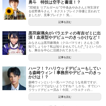
勇斗 特技は空手と書道！？
“3D彼女 リアルガール”で中条あやみさんとW主演す
る佐野勇斗さん！ ネクストブレイク俳優と言われて
ましたが、見事ブレイク！ 気...
記事を読む
黒羽麻璃央がバラエティの有吉ゼミに出
演！血液型やデビューのきっかけなど！
みなさんは黒羽麻璃央（クロバマリオ）さんをご存
知でしょうか？私は知りませんでした(^_^;) というの
も、舞台を中心に活躍されてきたそ...
記事を読む
ハーフ！？ハリウッドデビューもしてい
る森崎ウィン！事務所やデビューのきっ
かけは！？
森崎ウィンという一見ハーフのような名前ですが、
実はハーフではないようですね？ しかも、すでにハ
リウッドデビュー済み！今回、バラエティの...
記事を読む