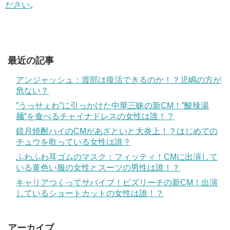
ださい
。
最近の記事
アンジャッシュ：渡部は復活できるのか！？児嶋の方が
危ない？
”うっせぇわ”に引っかけた中華三昧の新CM！”酸辣湯
麺”を食べるチャイナドレスの女性は誰！？
鏡月焼酎ハイのCMがあざといと大炎上！？はじめての
チュウを歌っている女性は誰？
ふわふわ耳ゴムのマスク：フィッティ！CMに出演して
いる黄色い服の女性とスーツの男性は誰！？
キャリアつくってサバイブ！ビズリーチの新CM！出演
しているショートカットの女性は誰！？
アーカイブ