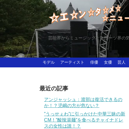
芸能界からミュージック、スポーツ界の
モデル
アーティスト
俳優
女優
芸人
最近の記事
アンジャッシュ：渡部は復活できるの
か！？児嶋の方が危ない？
”うっせぇわ”に引っかけた中華三昧の新
CM！”酸辣湯麺”を食べるチャイナドレ
スの女性は誰！？