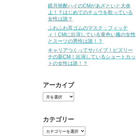
鏡月焼酎ハイのCMがあざといと大炎
上！？はじめてのチュウを歌っている
女性は誰？
ふわふわ耳ゴムのマスク：フィッテ
ィ！CMに出演している黄色い服の女性
とスーツの男性は誰！？
キャリアつくってサバイブ！ビズリー
チの新CM！出演しているショートカッ
トの女性は誰！？
アーカイブ
カテゴリー