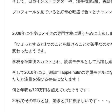
そして、ヨガインストラクターや、漢字検定2級、英語
プロフィールを見ていると好奇心旺盛で色々とチャレ
2008年に今度はメイクの専門学校に通うために上京し
『ひょっとすると1つのことを続けることが苦手なのか
変わったようです。
学校を卒業後スカウトされ、読者モデルとして活躍し
そして2010年には、雑誌”Happie nuts”の専属モ
たりと注目を浴びる存在になります！
何と年収も720万円を超えていたそうです！
20代でその年収とは、驚きと共に羨ましいです・・・