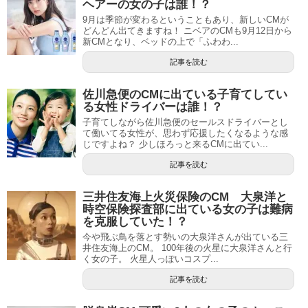
ヘアーの女の子は誰！？
9月は季節が変わるということもあり、新しいCMが
どんどん出てきますね！ ニベアのCMも9月12日から
新CMとなり、ベッドの上で「ふわわ...
記事を読む
佐川急便のCMに出ている子育てしてい
る女性ドライバーは誰！？
子育てしながら佐川急便のセールスドライバーとし
て働いてる女性が、思わず応援したくなるような感
じですよね？ 少しほろっと来るCMに出てい...
記事を読む
三井住友海上火災保険のCM 大泉洋と
時空保険探査部に出ている女の子は難病
を克服していた！？
今や飛ぶ鳥を落とす勢いの大泉洋さんが出ている三
井住友海上のCM。 100年後の火星に大泉洋さんと行
く女の子。 火星人っぽいコスプ...
記事を読む