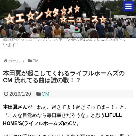
芸能界からミュージック、スポーツ界の気になったことを調べて
います！
ホーム
CM
本田翼が起こしてくれるライフルホームズの
CM 流れてる曲は誰の歌！？
2019/1/20
CM
本田翼さん
が「ねぇ、起きてよ！起きてってば～！」と、
『こんな目覚めなら毎日幸せだろうな』と思う
LIFULL
HOME’S(ライフルホームズ)
のCM。