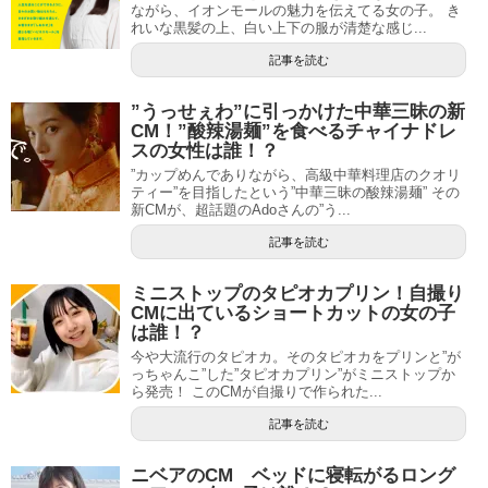
ながら、イオンモールの魅力を伝えてる女の子。 き
れいな黒髪の上、白い上下の服が清楚な感じ...
記事を読む
”うっせぇわ”に引っかけた中華三昧の新
CM！”酸辣湯麺”を食べるチャイナドレ
スの女性は誰！？
”カップめんでありながら、高級中華料理店のクオリ
ティー”を目指したという”中華三昧の酸辣湯麺” その
新CMが、超話題のAdoさんの”う...
記事を読む
ミニストップのタピオカプリン！自撮り
CMに出ているショートカットの女の子
は誰！？
今や大流行のタピオカ。そのタピオカをプリンと”が
っちゃんこ”した”タピオカプリン”がミニストップか
ら発売！ このCMが自撮りで作られた...
記事を読む
ニベアのCM ベッドに寝転がるロング