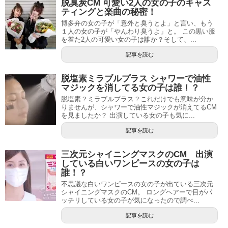
脱臭炭CM 可愛い2人の女の子のキャス
ティングと楽曲の秘密！
博多弁の女の子が「意外と臭うとよ」と言い、もう
１人の女の子が「やんわり臭うよ」と。 この黒い服
を着た2人の可愛い女の子は誰か？そして、...
記事を読む
脱塩素ミラブルプラス シャワーで油性
マジックを消してる女の子は誰！？
脱塩素？ミラブルプラス？これだけでも意味が分か
りませんが、シャワーで油性マジックが消えてるCM
を見ましたか？ 出演している女の子も気に...
記事を読む
三次元シャイニングマスクのCM 出演
している白いワンピースの女の子は
誰！？
不思議な白いワンピースの女の子が出ている三次元
シャイニングマスクのCM。 ロングヘアーで目がパ
ッチリしている女の子が気になったので調べ...
記事を読む