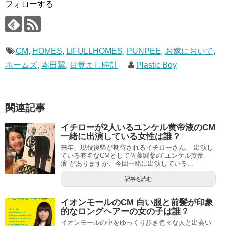
フォローする
CM
,
HOMES
,
LIFULLHOMES
,
PUNPEE
,
お嫁においで
,
ホームズ
,
本田翼
,
目覚まし時計
Plastic Boy
関連記事
イチローが2人いるユンケル黄帝液のCM
一緒に出演している女性は誰？
来年、現役復帰が期待されるイチローさん。 出演し
ている有名なCMとして佐藤製薬の“ユンケル黄帝
液”がありますが、今回一緒に出演している...
記事を読む
イオンモールのCM 白い服と前髪が印象
的なロングヘアーの女の子は誰？
イオンモールの中をゆっくり歩き色々な人と出会い