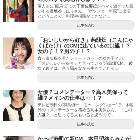
個人的に“龍馬伝”での千葉佐那役がハマり過ぎてた気
がする貫地谷しほりさん。 “ポツンと一軒家”に出演
ということで、料理や掃除ができない...
記事を読む
「おいしいから好き」蒟蒻畑（こんにゃ
くばたけ）のCMに出ているのは誰！？
女の子！？男の子！？
真っ白な服を着たショートカットの女の子？が、
「おいしいから好き」と言っている”蒟蒻畑”CM。 彼
女？彼？は、色々悩みながら生きていたそ...
記事を読む
女優？コメンテーター？高木美保って
誰？メインの仕事は○○！？
テレビ朝日の“羽鳥慎一 モーニングショー”で、木曜
日のコメンテーターを務める高木美保さん。 『この
人誰？』と思ってる人もいると思うので...
記事を読む
かっぱ寿司の新CM 本田望結ちゃんが