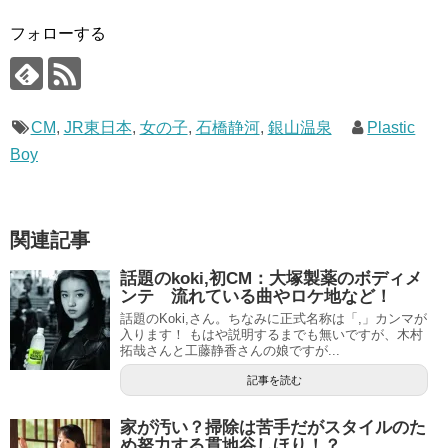
フォローする
CM
,
JR東日本
,
女の子
,
石橋静河
,
銀山温泉
Plastic
Boy
関連記事
話題のkoki,初CM：大塚製薬のボディメ
ンテ 流れている曲やロケ地など！
話題のKoki,さん。ちなみに正式名称は「,」カンマが
入ります！ もはや説明するまでも無いですが、木村
拓哉さんと工藤静香さんの娘ですが...
記事を読む
家が汚い？掃除は苦手だがスタイルのた
め努力する貫地谷しほり！？