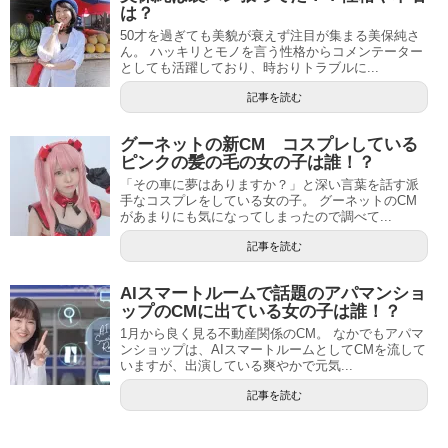
は？
50才を過ぎても美貌が衰えず注目が集まる美保純さ
ん。 ハッキリとモノを言う性格からコメンテーター
としても活躍しており、時おりトラブルに...
記事を読む
グーネットの新CM コスプレしている
ピンクの髪の毛の女の子は誰！？
「その車に夢はありますか？」と深い言葉を話す派
手なコスプレをしている女の子。 グーネットのCM
があまりにも気になってしまったので調べて...
記事を読む
AIスマートルームで話題のアパマンショ
ップのCMに出ている女の子は誰！？
1月から良く見る不動産関係のCM。 なかでもアパマ
ンショップは、AIスマートルームとしてCMを流して
いますが、出演している爽やかで元気...
記事を読む