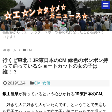
芸能界からミュージック、スポーツ界の気になったことを調べて
います！
ホーム
CM
行くぜ東北！JR東日本のCM 緑色のボンボン持
って踊っているショートカットの女の子は
誰！？
2019/12/4
CM
,
女優
銀山温泉
が待っているという心ひかれる
JR東日本のCM
。
「好きな人に好きな人がいたんです」ということで失恋し
た様子のショートカットの女の子が気になったので調べて