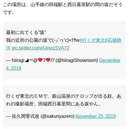
この場所は、山手線の田端駅と西日暮里駅の間の坂だそう
です。
最初に出てくる”坂”
我の近所の公園の坂で(っ’ヮ’c)<ｸｻw
#行くぜ東北
#石橋静
河
pic.twitter.com/A4nezSVA72
— hiiragi◢⁴⁶@
?
/? (@hiiragiShowroom)
December
4, 2019
行くぜ東北のＣＭで、銀山温泉のテロップが出る奴。あ
れの撮影場所、田端西日暮里間にある坂やん。
— 佐久間零式改 (@sakunyazero)
November 25, 2019