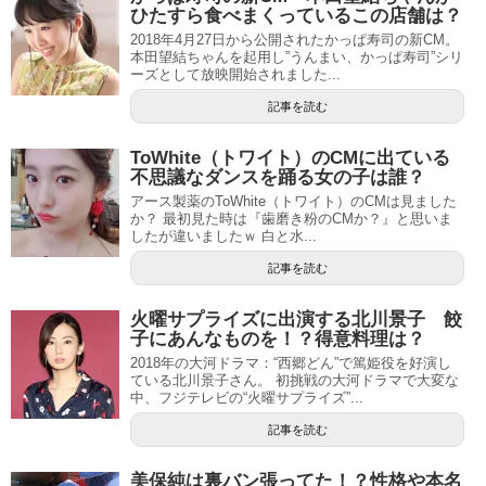
ひたすら食べまくっているこの店舗は？
2018年4月27日から公開されたかっぱ寿司の新CM。
本田望結ちゃんを起用し”うんまい、かっぱ寿司”シリ
ーズとして放映開始されました...
記事を読む
ToWhite（トワイト）のCMに出ている
不思議なダンスを踊る女の子は誰？
アース製薬のToWhite（トワイト）のCMは見ました
か？ 最初見た時は『歯磨き粉のCMか？』と思いま
したが違いましたｗ 白と水...
記事を読む
火曜サプライズに出演する北川景子 餃
子にあんなものを！？得意料理は？
2018年の大河ドラマ：“西郷どん”で篤姫役を好演し
ている北川景子さん。 初挑戦の大河ドラマで大変な
中、フジテレビの“火曜サプライズ”...
記事を読む
美保純は裏バン張ってた！？性格や本名