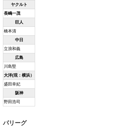
ヤクルト
長嶋一茂
巨人
橋本清
中日
立浪和義
広島
川島堅
大洋(現：横浜）
盛田幸妃
阪神
野田浩司
パリーグ