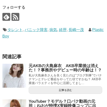
フォローする
タレント
,
パニック障害
,
病気
,
経歴
,
長嶋一茂
Plastic
Boy
関連記事
元AKBの大島麻衣 AKB卒業後は消え
た！？事務所やデビュー時の年齢は！？
私が大島麻衣さんを良く見たのは“ブログ刑事”でバナ
ナマンとテレビ番組をやってた頃ですかね？ AKB卒
業後バラエティを中心に活躍してまし...
記事を読む
YouTuber？モデル？口パク動画の元
祖：ねおが特捜X実録映像コップに出