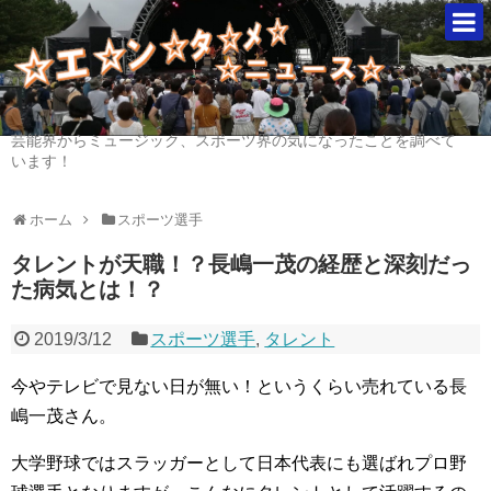
芸能界からミュージック、スポーツ界の気になったことを調べて
います！
ホーム
スポーツ選手
タレントが天職！？長嶋一茂の経歴と深刻だっ
た病気とは！？
2019/3/12
スポーツ選手
,
タレント
今やテレビで見ない日が無い！というくらい売れている長
嶋一茂さん。
大学野球ではスラッガーとして日本代表にも選ばれプロ野