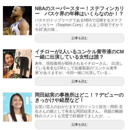
NBAのスーパースター！ステフィンカリ
ー バスケ界の年棒はいくらなのか！？
バスケのトップリーグであるNBAで活躍するステフ
ィンカリー（Stephen Curry）さんをご存知ですか？
今回”炎の体...
記事を読む
イチローが2人いるユンケル黄帝液のCM
一緒に出演している女性は誰？
来年、現役復帰が期待されるイチローさん。 出演し
ている有名なCMとして佐藤製薬の“ユンケル黄帝
液”がありますが、今回一緒に出演している...
記事を読む
岡田結実の事務所はどこ！？デビューの
きっかけや経歴など！
お笑い芸人のおかだますだのツッコミ担当：岡田 圭
右さんの娘として有名な岡田結実さん。 両親の離婚
時のコメントも完璧で好感持てましたが、...
記事を読む