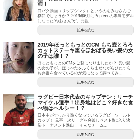
演！
口パク動画（リップシンク）というのをみなさんご
存知でしょうか？ 2019年6月にPopteenの専属モデル
になった“ねおさん”が、元祖...
記事を読む
2019年ほっともっとのCM もち麦とろろ
カットステーキ重をほおばる長い髪の女
の子は誰！？
ほっともっとのCMをご覧になりましたか？ 長い髪
の女の子が、ほっぺたをふくらませながらひたすら
お弁当を食べているのが気になって調べてみ...
記事を読む
ラグビー日本代表のキャプテン：リーチ
マイケル選手！出身地はどこ？好きな食
べ物はヘルシー！？
日本中がすっかり熱くなっているラグビーワールド
カップ！ 見事一次リーグを突破しベスト8に入り決
勝トーナメント進出！ そんなチーム...
記事を読む