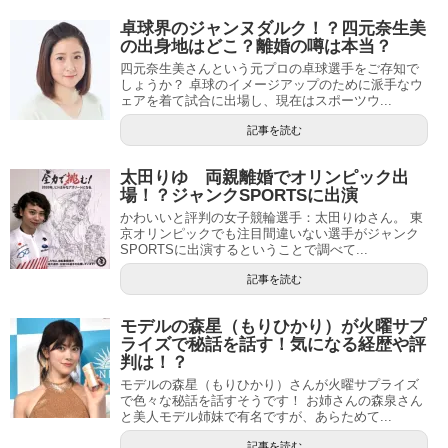
卓球界のジャンヌダルク！？四元奈生美
の出身地はどこ？離婚の噂は本当？
四元奈生美さんという元プロの卓球選手をご存知で
しょうか？ 卓球のイメージアップのために派手なウ
ェアを着て試合に出場し、現在はスポーツウ...
記事を読む
太田りゆ 両親離婚でオリンピック出
場！？ジャンクSPORTSに出演
かわいいと評判の女子競輪選手：太田りゆさん。 東
京オリンピックでも注目間違いない選手がジャンク
SPORTSに出演するということで調べて...
記事を読む
モデルの森星（もりひかり）が火曜サプ
ライズで秘話を話す！気になる経歴や評
判は！？
モデルの森星（もりひかり）さんが火曜サプライズ
で色々な秘話を話すそうです！ お姉さんの森泉さん
と美人モデル姉妹で有名ですが、あらためて...
記事を読む