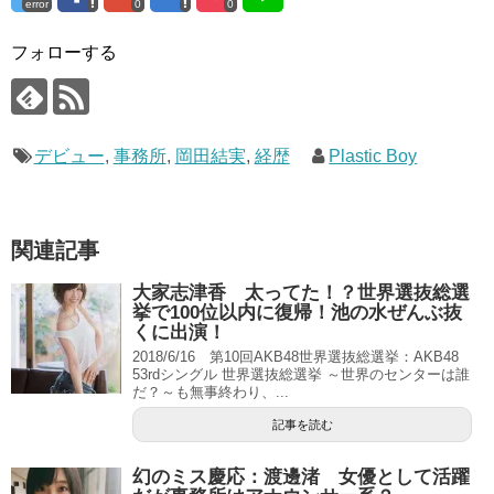
error
0
0
フォローする
デビュー
,
事務所
,
岡田結実
,
経歴
Plastic Boy
関連記事
大家志津香 太ってた！？世界選抜総選
挙で100位以内に復帰！池の水ぜんぶ抜
くに出演！
2018/6/16 第10回AKB48世界選抜総選挙：AKB48
53rdシングル 世界選抜総選挙 ～世界のセンターは誰
だ？～も無事終わり、...
記事を読む
幻のミス慶応：渡邊渚 女優として活躍