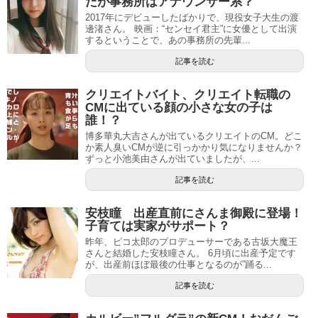
だが事務所はアナウンサー系？
2017年にデビューしたばかりで、現役女子大生の渡
邊渚さん。 映画：“センセイ君主”に女優として出演
するということで、あの事務所の先輩...
記事を読む
クリエイトバイト、クリエイト転職の
CMに出ている顔の小さな女の子は
誰！？
博多華丸大吉さんが出ているクリエイトのCM。どこ
か素人臭いCMが逆に引っかかり気になりませんか？
ずっと小池美由さんが出ていましたが、...
記事を読む
安枝瞳 出産直前にさんま御殿に登場！
子育ては実家がサポート？
昨年、ピコ太郎のプロデューサーである古坂大魔王
さんと結婚した安枝瞳さん。 6月頃に出産予定です
が、出産前ほぼ最後の仕事となるのが”踊る...
記事を読む