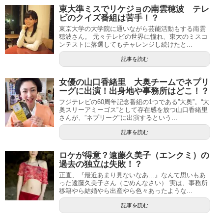
東大準ミスでリケジョの南雲穂波 テレ
ビのクイズ番組は苦手！？
東京大学の大学院に通いながら芸能活動もする南雲
穂波さん。 元々テレビの世界に憧れ、東大のミスコ
ンテストに落選してもチャレンジし続けたと...
記事を読む
女優の山口香緒里 大奥チームでネプリ
ーグに出演！出身地や事務所はどこ！？
フジテレビの60周年記念番組の1つである”大奥”。“大
奥スリーアミーゴス”として存在感を放つ山口香緒里
さんが、”ネプリーグ”に出演するという...
記事を読む
ロケが得意？遠藤久美子（エンクミ）の
過去の独立は失敗！？
正直、『最近あまり見ないなあ…』なんて思いもあ
った遠藤久美子さん（ごめんなさい） 実は、事務所
移籍やら結婚やら出産やら色々あったような...
記事を読む