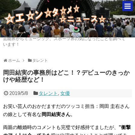
芸能界からミュージック、スポーツ界の気になったことを調べて
います！
ホーム
タレント
岡田結実の事務所はどこ！？デビューのきっか
けや経歴など！
2019/5/8
タレント
,
女優
お笑い芸人のおかだますだのツッコミ担当：岡田 圭右さん
の娘として有名な
岡田結実さん
。
両親の離婚時のコメントも完璧で好感持てましたが、
”衝撃