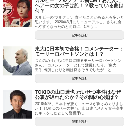
カルビー”フルグラ”の新CM！おだんご
ヘアーの女の子は誰！？歌っている曲は
何？
カルビーの”フルグラ”。食べたことがある人も多いと
思います。 2020年3月にリニューアルし、さらに食
べやすくなったのと同時に、CMも...
記事を読む
東大に日本初で合格！コメンテーター：
モーリーロバートソンとは！？
つんのめりがちに早口に喋るモーリーロバートソン
さん。 コメンテーターとして活躍したり、“東大
王”に出演したりと頭は良さそうでしたが、と...
記事を読む
TOKIOの山口達也 わいせつ事件はなぜ
公表が遅れたのか？その間の心境は？
2018/4/25、日本中が驚くニュースが駆けめぐりまし
た！ TOKIOのベース担当、山口達也さんが女子高生
にキスをしたとして警視庁に...
記事を読む