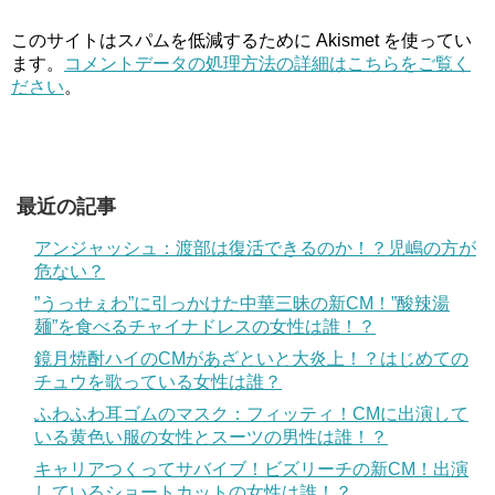
このサイトはスパムを低減するために Akismet を使ってい
ます。
コメントデータの処理方法の詳細はこちらをご覧く
ださい
。
最近の記事
アンジャッシュ：渡部は復活できるのか！？児嶋の方が
危ない？
”うっせぇわ”に引っかけた中華三昧の新CM！”酸辣湯
麺”を食べるチャイナドレスの女性は誰！？
鏡月焼酎ハイのCMがあざといと大炎上！？はじめての
チュウを歌っている女性は誰？
ふわふわ耳ゴムのマスク：フィッティ！CMに出演して
いる黄色い服の女性とスーツの男性は誰！？
キャリアつくってサバイブ！ビズリーチの新CM！出演
しているショートカットの女性は誰！？