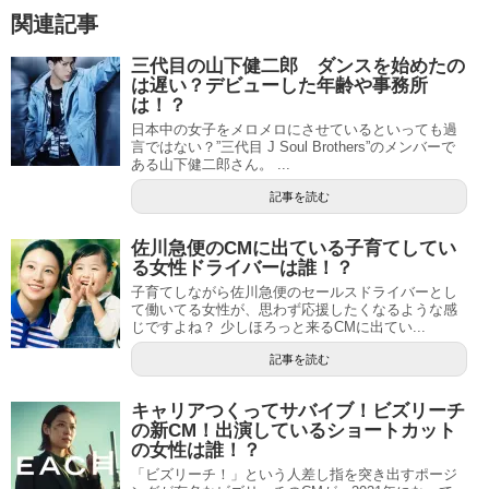
関連記事
三代目の山下健二郎 ダンスを始めたの
は遅い？デビューした年齢や事務所
は！？
日本中の女子をメロメロにさせているといっても過
言ではない？”三代目 J Soul Brothers”のメンバーで
ある山下健二郎さん。 ...
記事を読む
佐川急便のCMに出ている子育てしてい
る女性ドライバーは誰！？
子育てしながら佐川急便のセールスドライバーとし
て働いてる女性が、思わず応援したくなるような感
じですよね？ 少しほろっと来るCMに出てい...
記事を読む
キャリアつくってサバイブ！ビズリーチ
の新CM！出演しているショートカット
の女性は誰！？
「ビズリーチ！」という人差し指を突き出すポージ