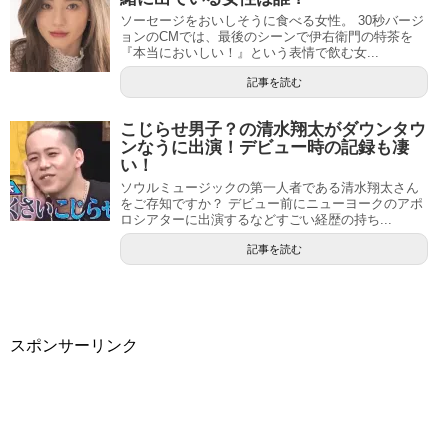
ソーセージをおいしそうに食べる女性。 30秒バージ
ョンのCMでは、最後のシーンで伊右衛門の特茶を
『本当においしい！』という表情で飲む女...
記事を読む
こじらせ男子？の清水翔太がダウンタウ
ンなうに出演！デビュー時の記録も凄
い！
ソウルミュージックの第一人者である清水翔太さん
をご存知ですか？ デビュー前にニューヨークのアポ
ロシアターに出演するなどすごい経歴の持ち...
記事を読む
スポンサーリンク