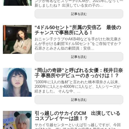
ングが有名なビズリーチのCMが、2021年になって一
新しましたね？ 出演している女の子の...
記事を読む
“4ドル50セント”所属の安倍乙 最後の
チャンスで事務所に入る！
おニャン子クラブやAKB48などを手がけた秋元康さ
んが手がける劇団”4ドル50セント”をご存知ですか？
石原さとみさん似の劇団員：安倍...
記事を読む
“岡山の奇跡”と呼ばれる女優：桜井日奈
子 事務所やデビューのきっかけは！？
“1000年に1人の逸材”と言われた橋本環奈さん以来、
2000年に1人とか4000年に1人など、1人シリーズが
続きました。 そんな中、...
記事を読む
引っ越しのサカイのCM 出演している
コスプレイヤーは誰！？
サカイ引越センターといえば引っ越しですが、今回