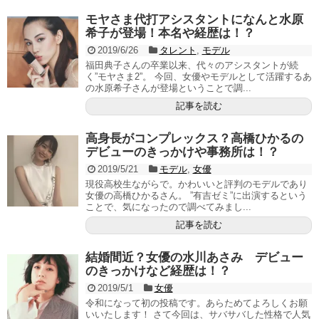
モヤさま代打アシスタントになんと水原
希子が登場！本名や経歴は！？
2019/6/26
タレント
,
モデル
福田典子さんの卒業以来、代々のアシスタントが続
く”モヤさま2”。 今回、女優やモデルとして活躍するあ
の水原希子さんが登場ということで調...
記事を読む
高身長がコンプレックス？高橋ひかるの
デビューのきっかけや事務所は！？
2019/5/21
モデル
,
女優
現役高校生ながらで。かわいいと評判のモデルであり
女優の高橋ひかるさん。 ”有吉ゼミ”に出演するという
ことで、気になったので調べてみまし...
記事を読む
結婚間近？女優の水川あさみ デビュー
のきっかけなど経歴は！？
2019/5/1
女優
令和になって初の投稿です。あらためてよろしくお願
いいたします！ さて今回は、サバサバした性格で人気