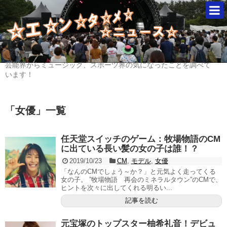
芸能界からミュージック、スポーツ界の気になったことを調べて
います！
「
女優
」
一覧
任天堂スイッチのゲーム：牧場物語のCM
に出ている長い髪の女の子は誰！？
2019/10/23
CM
,
モデル
,
女優
「なんのCMでしょう～か？」と元気よく走ってくる
女の子。 ”牧場物語 再会のミネラルタウン”のCMで、
ヒントを次々に出してくれる明るい...
記事を読む
元宝塚のトップスター柚希礼音！デビュ