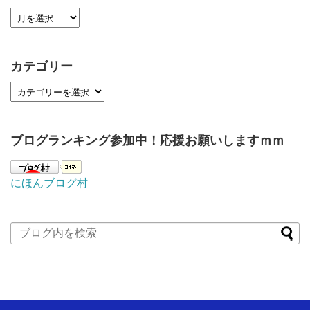
カテゴリー
ブログランキング参加中！応援お願いしますｍｍ
にほんブログ村