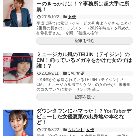
ーのきっかけは！？事務所は超大手に所
属！
2019/10/2
女優
平成以降では元宙（そら）組の和央ようかさんに次ぐ
2番目の長さのトップスター（2019年時点）を務めた
柚希礼音さん。 今回、”芸能人格付...
記事を読む
ミュージカル風のTEIJIN（テイジン）の
CM！踊っているメガネをかけた女の子は
誰！？
2019/9/11
CM
,
女優
2018年から放送されているTEIJIN（テイジン）の
CM。 ミュージカル風でリケジョの女の子が、未来風
のコスプレ？に変身しサンバを踊...
記事を読む
ダウンタウンにハマった！？YouTuberデ
ビューした女優夏菜の出身地や本名な
ど！
2019/8/22
タレント
,
女優