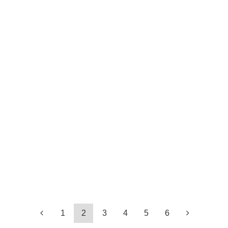
1
2
3
4
5
6