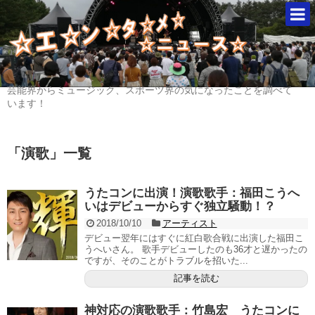
芸能界からミュージック、スポーツ界の気になったことを調べて
います！
「
演歌
」
一覧
うたコンに出演！演歌歌手：福田こうへ
いはデビューからすぐ独立騒動！？
2018/10/10
アーティスト
デビュー翌年にはすぐに紅白歌合戦に出演した福田こ
うへいさん。 歌手デビューしたのも36才と遅かったの
ですが、そのことがトラブルを招いた...
記事を読む
神対応の演歌歌手：竹島宏 うたコンに