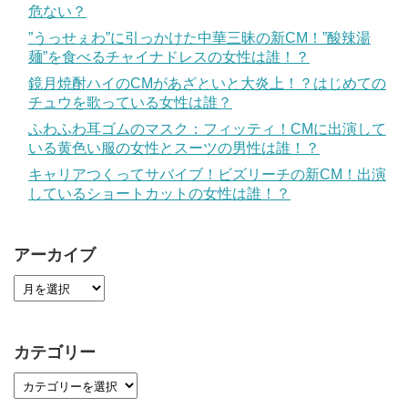
危ない？
”うっせぇわ”に引っかけた中華三昧の新CM！”酸辣湯
麺”を食べるチャイナドレスの女性は誰！？
鏡月焼酎ハイのCMがあざといと大炎上！？はじめての
チュウを歌っている女性は誰？
ふわふわ耳ゴムのマスク：フィッティ！CMに出演して
いる黄色い服の女性とスーツの男性は誰！？
キャリアつくってサバイブ！ビズリーチの新CM！出演
しているショートカットの女性は誰！？
アーカイブ
カテゴリー