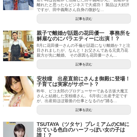
離れたと思ったらビジネスで大成功！ 製品は大好評
ですが、田中義剛さん自身の微妙な...
記事を読む
親子で離婚が話題の花田優一 事務所を
解雇なのにバラエティーに出演！？
8月に花田優一さんの不倫が話題になり離婚か？と注
目されましたが、なんと！お父さんである元貴乃花
親方が先に離婚。 その原因も花田優一さん...
記事を読む
安枝瞳 出産直前にさんま御殿に登場！
子育ては実家がサポート？
昨年、ピコ太郎のプロデューサーである古坂大魔王
さんと結婚した安枝瞳さん。 6月頃に出産予定です
が、出産前ほぼ最後の仕事となるのが”踊る...
記事を読む
TSUTAYA（ツタヤ）プレミアムのCMに
出ている色白のハーフっぽい女の子は
誰！？