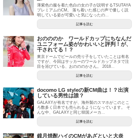
薄紫色の服を着た色白の女の子が説明するTSUTAYA
プレミアムのCM。 落ち着いた感じの声で優しく説
明している姿が可愛いと気になったの...
記事を読む
おのののか ワールドカップにちなんだ
ユニフォーム姿がかわいいと評判！が、
干されてる！？
東京ドームでビールの売り子をしていたことは有名
ですが、今回はサッカーのワールドカップネタで注
目を浴びている、おのののかさん。 2018...
記事を読む
docomo LG styleの新CM曲は！？出演
している男性は誰？
GALAXYが有名ですが、海外製のスマホがこのとこ
ろ数多く日本でも売られるようになっています。 そ
んな中、GALAXYと同じ韓国メーカ...
記事を読む
鏡月焼酎ハイのCMがあざといと大炎