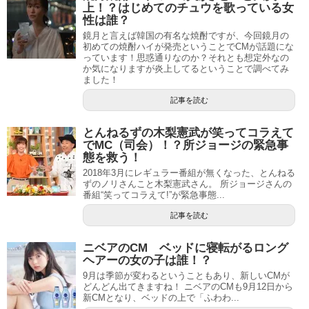
上！？はじめてのチュウを歌っている女
性は誰？
鏡月と言えば韓国の有名な焼酎ですが、今回鏡月の
初めての焼酎ハイが発売ということでCMが話題にな
っています！思惑通りなのか？それとも想定外なの
か気になりますが炎上してるということで調べてみ
ました！
記事を読む
とんねるずの木梨憲武が笑ってコラえて
でMC（司会）！？所ジョージの緊急事
態を救う！
2018年3月にレギュラー番組が無くなった、とんねる
ずのノリさんこと木梨憲武さん。 所ジョージさんの
番組“笑ってコラえて!”が緊急事態...
記事を読む
ニベアのCM ベッドに寝転がるロング
ヘアーの女の子は誰！？
9月は季節が変わるということもあり、新しいCMが
どんどん出てきますね！ ニベアのCMも9月12日から
新CMとなり、ベッドの上で「ふわわ...