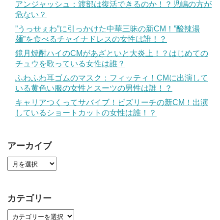
アンジャッシュ：渡部は復活できるのか！？児嶋の方が
危ない？
”うっせぇわ”に引っかけた中華三昧の新CM！”酸辣湯
麺”を食べるチャイナドレスの女性は誰！？
鏡月焼酎ハイのCMがあざといと大炎上！？はじめての
チュウを歌っている女性は誰？
ふわふわ耳ゴムのマスク：フィッティ！CMに出演して
いる黄色い服の女性とスーツの男性は誰！？
キャリアつくってサバイブ！ビズリーチの新CM！出演
しているショートカットの女性は誰！？
アーカイブ
カテゴリー