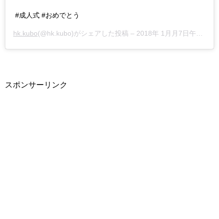
#成人式 #おめでとう
hk.kubo
(@hk.kubo)がシェアした投稿 –
2018年 1月月7日午後4時59分PST
スポンサーリンク