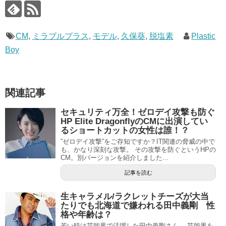
CM
,
ミラブルプラス
,
モデル
,
久保葵
,
脱塩素
Plastic
Boy
関連記事
セキュリティ万全！ゼロデイ攻撃も防ぐ
HP Elite DragonflyのCMに出演してい
るショートカットの女性は誰！？
”ゼロデイ攻撃”をご存知ですか？IT関連の脅威の中で
も、かなり深刻な攻撃。 その攻撃を防ぐというHPの
CM。別バージョンを紹介しました...
記事を読む
生キャラメル/ラクレットチーズが大当
たりでも北海道で嫌われる田中義剛 性
格や年齢は？
若い時は芸能界で活躍した田中義剛さん。 芸能界を