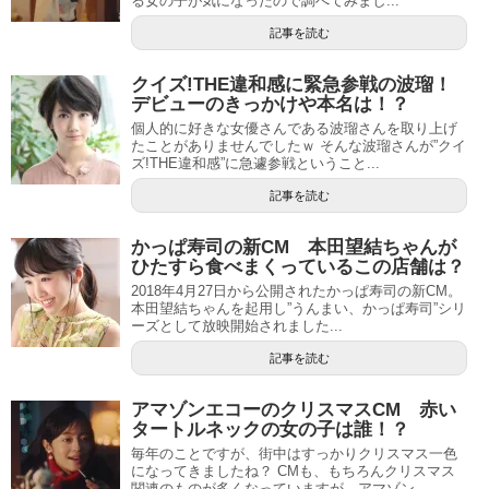
る女の子が気になったので調べてみまし...
記事を読む
クイズ!THE違和感に緊急参戦の波瑠！
デビューのきっかけや本名は！？
個人的に好きな女優さんである波瑠さんを取り上げ
たことがありませんでしたｗ そんな波瑠さんが”クイ
ズ!THE違和感”に急遽参戦ということ...
記事を読む
かっぱ寿司の新CM 本田望結ちゃんが
ひたすら食べまくっているこの店舗は？
2018年4月27日から公開されたかっぱ寿司の新CM。
本田望結ちゃんを起用し”うんまい、かっぱ寿司”シリ
ーズとして放映開始されました...
記事を読む
アマゾンエコーのクリスマスCM 赤い
タートルネックの女の子は誰！？
毎年のことですが、街中はすっかりクリスマス一色
になってきましたね？ CMも、もちろんクリスマス
関連のものが多くなっていますが、アマゾン...