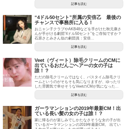
記事を読む
“4ドル50セント”所属の安倍乙 最後の
チャンスで事務所に入る！
おニャン子クラブやAKB48などを手がけた秋元康さ
んが手がける劇団”4ドル50セント”をご存知ですか？
石原さとみさん似の劇団員：安倍...
記事を読む
Veet（ヴィート）除毛クリームのCMに
出ているおだんごヘアーの女の子は
誰！？
ただの除毛クリームではなく、バスタイム除毛クリ
ームというのがそもそも気になりますが、ゆったり
した雰囲気で幸せそうなVeetのCMが気になった...
記事を読む
ガーラマンションの2019年最新CM！出
ている長い髪の女の子は誰！？
家に帰るのが楽しみでしかたなさそうな女の子が出
ているガーラマンションの2019年最新CM。 出てい