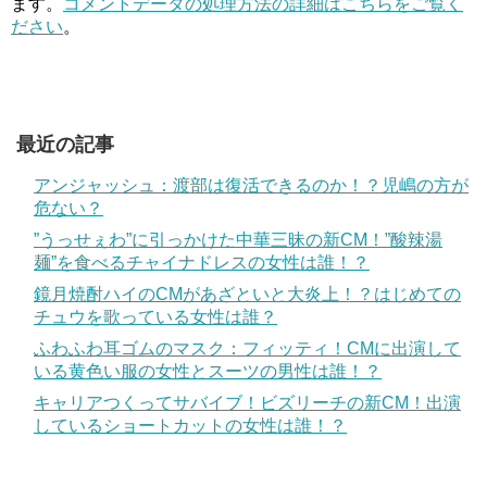
ます。
コメントデータの処理方法の詳細はこちらをご覧く
ださい
。
最近の記事
アンジャッシュ：渡部は復活できるのか！？児嶋の方が
危ない？
”うっせぇわ”に引っかけた中華三昧の新CM！”酸辣湯
麺”を食べるチャイナドレスの女性は誰！？
鏡月焼酎ハイのCMがあざといと大炎上！？はじめての
チュウを歌っている女性は誰？
ふわふわ耳ゴムのマスク：フィッティ！CMに出演して
いる黄色い服の女性とスーツの男性は誰！？
キャリアつくってサバイブ！ビズリーチの新CM！出演
しているショートカットの女性は誰！？