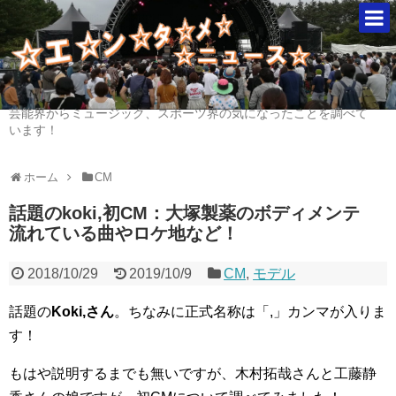
芸能界からミュージック、スポーツ界の気になったことを調べて
います！
ホーム
CM
話題のkoki,初CM：大塚製薬のボディメンテ
流れている曲やロケ地など！
2018/10/29
2019/10/9
CM
,
モデル
話題の
Koki,さん
。ちなみに正式名称は「,」カンマが入りま
す！
もはや説明するまでも無いですが、木村拓哉さんと工藤静