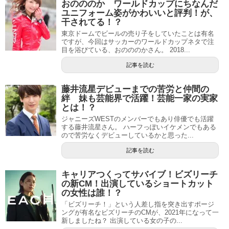
おのののか ワールドカップにちなんだ
ユニフォーム姿がかわいいと評判！が、
干されてる！？
東京ドームでビールの売り子をしていたことは有名
ですが、今回はサッカーのワールドカップネタで注
目を浴びている、おのののかさん。 2018...
記事を読む
藤井流星デビューまでの苦労と仲間の
絆 妹も芸能界で活躍！芸能一家の実家
とは！？
ジャニーズWESTのメンバーでもあり俳優でも活躍
する藤井流星さん。 ハーフっぽいイケメンでもある
ので苦労なくデビューしているかと思った...
記事を読む
キャリアつくってサバイブ！ビズリーチ
の新CM！出演しているショートカット
の女性は誰！？
「ビズリーチ！」という人差し指を突き出すポージ
ングが有名なビズリーチのCMが、2021年になって一
新しましたね？ 出演している女の子の...