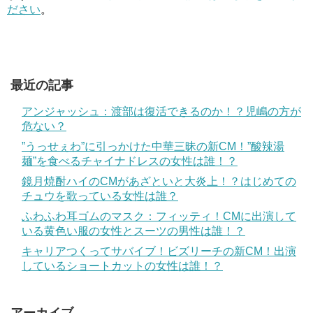
ださい
。
最近の記事
アンジャッシュ：渡部は復活できるのか！？児嶋の方が
危ない？
”うっせぇわ”に引っかけた中華三昧の新CM！”酸辣湯
麺”を食べるチャイナドレスの女性は誰！？
鏡月焼酎ハイのCMがあざといと大炎上！？はじめての
チュウを歌っている女性は誰？
ふわふわ耳ゴムのマスク：フィッティ！CMに出演して
いる黄色い服の女性とスーツの男性は誰！？
キャリアつくってサバイブ！ビズリーチの新CM！出演
しているショートカットの女性は誰！？