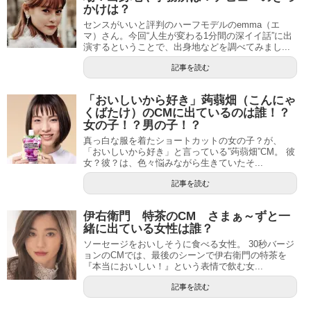
かけは？
センスがいいと評判のハーフモデルのemma（エ
マ）さん。今回“人生が変わる1分間の深イイ話”に出
演するということで、出身地などを調べてみまし...
記事を読む
「おいしいから好き」蒟蒻畑（こんにゃ
くばたけ）のCMに出ているのは誰！？
女の子！？男の子！？
真っ白な服を着たショートカットの女の子？が、
「おいしいから好き」と言っている”蒟蒻畑”CM。 彼
女？彼？は、色々悩みながら生きていたそ...
記事を読む
伊右衛門 特茶のCM さまぁ～ずと一
緒に出ている女性は誰？
ソーセージをおいしそうに食べる女性。 30秒バージ
ョンのCMでは、最後のシーンで伊右衛門の特茶を
『本当においしい！』という表情で飲む女...
記事を読む