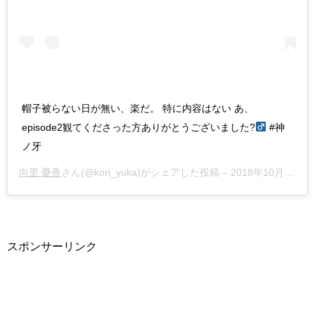
帽子被らない日が無い、楽だ。 特に内容はない あ、
episode2観てくださった方ありがとうございました?‍
#神
ノ牙
向里 憂香
さん(@kori_yuka)がシェアした投稿 –
2018年10月月20日午前7時42分PDT
スポンサーリンク