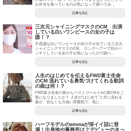
お弁当を食べているのが気になって調べてみ...
記事を読む
三次元シャイニングマスクのCM 出演
している白いワンピースの女の子は
誰！？
不思議な白いワンピースの女の子が出ている三次元
シャイニングマスクのCM。 ロングヘアーで目がパ
ッチリしている女の子が気になったので調べ...
記事を読む
人生のはじめてを伝えるFWD富士生命
のCM 流れている勇気づけてくれる歌詞
の曲は何！？
FWD富士生命の新がんベストゴールドαの新CMをご
覧になりましたか？ 人生の“はじめて”と共に流れる
曲が、切なくも力強い雰囲気で、気に...
記事を読む
ハーフモデルのemmaが深イイ話に登
場！出身地や事務所は？デビューのきっ