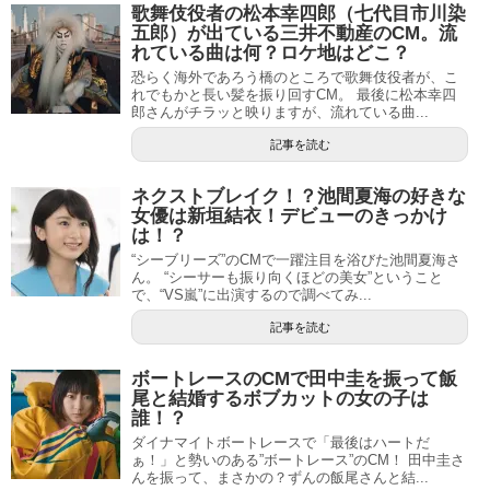
歌舞伎役者の松本幸四郎（七代目市川染
五郎）が出ている三井不動産のCM。流
れている曲は何？ロケ地はどこ？
恐らく海外であろう橋のところで歌舞伎役者が、こ
れでもかと長い髪を振り回すCM。 最後に松本幸四
郎さんがチラッと映りますが、流れている曲...
記事を読む
ネクストブレイク！？池間夏海の好きな
女優は新垣結衣！デビューのきっかけ
は！？
“シーブリーズ”のCMで一躍注目を浴びた池間夏海さ
ん。 “シーサーも振り向くほどの美女”ということ
で、“VS嵐”に出演するので調べてみ...
記事を読む
ボートレースのCMで田中圭を振って飯
尾と結婚するボブカットの女の子は
誰！？
ダイナマイトボートレースで「最後はハートだ
ぁ！」と勢いのある”ボートレース”のCM！ 田中圭さ
んを振って、まさかの？ずんの飯尾さんと結...