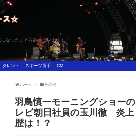
気になったことを調べています！
タレント
スポーツ選手
CM
ホーム
その他
羽鳥慎一モーニングショーの
レビ朝日社員の玉川徹 炎上
歴は！？