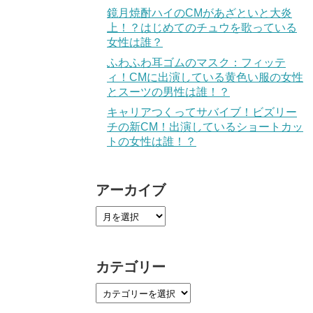
鏡月焼酎ハイのCMがあざといと大炎
上！？はじめてのチュウを歌っている
女性は誰？
ふわふわ耳ゴムのマスク：フィッテ
ィ！CMに出演している黄色い服の女性
とスーツの男性は誰！？
キャリアつくってサバイブ！ビズリー
チの新CM！出演しているショートカッ
トの女性は誰！？
アーカイブ
カテゴリー