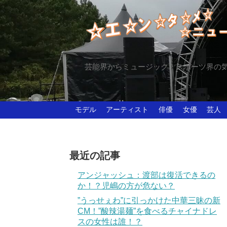
芸能界からミュージック、スポーツ界の
モデル
アーティスト
俳優
女優
芸人
最近の記事
アンジャッシュ：渡部は復活できるの
か！？児嶋の方が危ない？
”うっせぇわ”に引っかけた中華三昧の新
CM！”酸辣湯麺”を食べるチャイナドレ
スの女性は誰！？