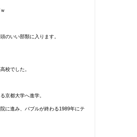
どｗ
も頭のいい部類に入ります。
子高校でした。
する京都大学へ進学。
院に進み、バブルが終わる1989年にテ