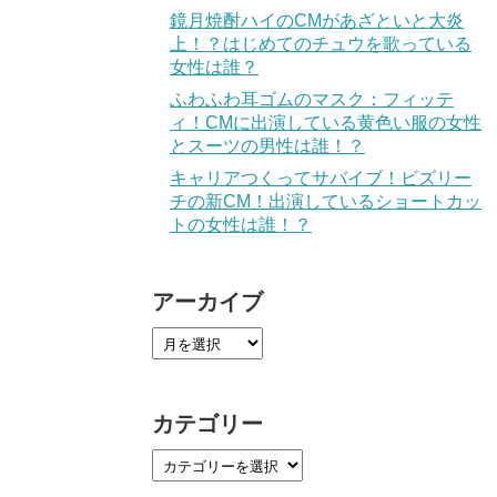
鏡月焼酎ハイのCMがあざといと大炎
上！？はじめてのチュウを歌っている
女性は誰？
ふわふわ耳ゴムのマスク：フィッテ
ィ！CMに出演している黄色い服の女性
とスーツの男性は誰！？
キャリアつくってサバイブ！ビズリー
チの新CM！出演しているショートカッ
トの女性は誰！？
アーカイブ
カテゴリー