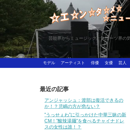
芸能界からミュージック、スポーツ界の
モデル
アーティスト
俳優
女優
芸人
最近の記事
アンジャッシュ：渡部は復活できるの
か！？児嶋の方が危ない？
”うっせぇわ”に引っかけた中華三昧の新
CM！”酸辣湯麺”を食べるチャイナドレ
スの女性は誰！？