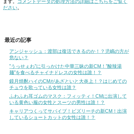
ます。
コメントデータの処理方法の詳細はこちらをご覧く
ださい
。
最近の記事
アンジャッシュ：渡部は復活できるのか！？児嶋の方が
危ない？
”うっせぇわ”に引っかけた中華三昧の新CM！”酸辣湯
麺”を食べるチャイナドレスの女性は誰！？
鏡月焼酎ハイのCMがあざといと大炎上！？はじめての
チュウを歌っている女性は誰？
ふわふわ耳ゴムのマスク：フィッティ！CMに出演して
いる黄色い服の女性とスーツの男性は誰！？
キャリアつくってサバイブ！ビズリーチの新CM！出演
しているショートカットの女性は誰！？