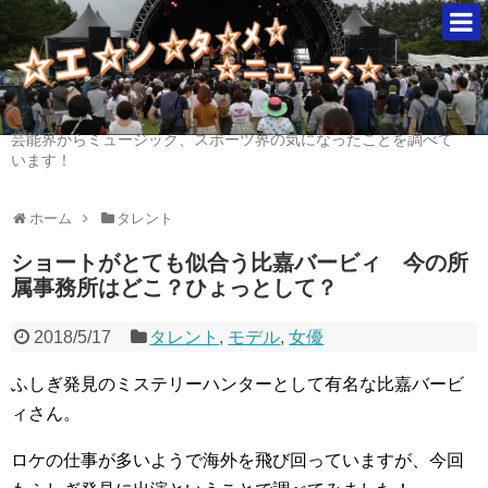
芸能界からミュージック、スポーツ界の気になったことを調べて
います！
ホーム
タレント
ショートがとても似合う比嘉バービィ 今の所
属事務所はどこ？ひょっとして？
2018/5/17
タレント
,
モデル
,
女優
ふしぎ発見のミステリーハンターとして有名な比嘉バービ
ィさん。
ロケの仕事が多いようで海外を飛び回っていますが、今回