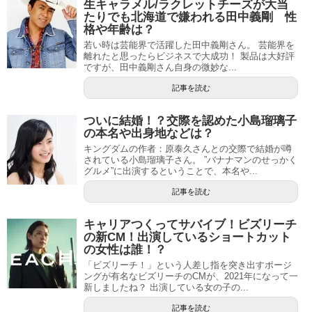
生キャラメル/ラクレットチーズが大当
たりでも北海道で嫌われる田中義剛 性
格や年齢は？
若い時は芸能界で活躍した田中義剛さん。 芸能界を
離れたと思ったらビジネスで大成功！ 製品は大好評
ですが、田中義剛さん自身の微妙な...
記事を読む
ついに結婚！？交際を認めた小島瑠璃子
の本名や出身地などは？
キングダムの作者：原泰久さんとの交際で結婚が噂
されている小島瑠璃子さん。 ”バナナマンのせっかく
グルメ”に出演するということで、本名や...
記事を読む
キャリアつくってサバイブ！ビズリーチ
の新CM！出演しているショートカット
の女性は誰！？
「ビズリーチ！」という人差し指を突き出すポージ
ングが有名なビズリーチのCMが、2021年になって一
新しましたね？ 出演している女の子の...
記事を読む