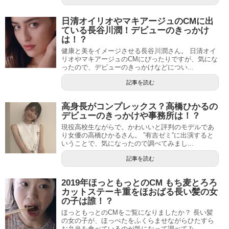
日清オイリオやマキアージュのCMに出
ている長谷川潤！デビューのきっかけ
は！？
健康と美をイメージさせる長谷川潤さん。 日清オイ
リオやマキアージュのCMにぴったりですが、気にな
ったので、デビューのきっかけなどについ...
記事を読む
高身長がコンプレックス？高橋ひかるの
デビューのきっかけや事務所は！？
現役高校生ながらで。かわいいと評判のモデルであ
り女優の高橋ひかるさん。 ”有吉ゼミ”に出演すると
いうことで、気になったので調べてみまし...
記事を読む
2019年ほっともっとのCM もち麦とろろ
カットステーキ重をほおばる長い髪の女
の子は誰！？
ほっともっとのCMをご覧になりましたか？ 長い髪
の女の子が、ほっぺたをふくらませながらひたすら
お弁当を食べているのが気になって調べてみ...