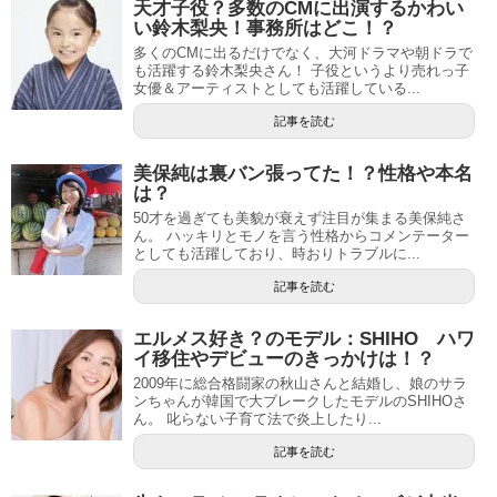
天才子役？多数のCMに出演するかわい
い鈴木梨央！事務所はどこ！？
多くのCMに出るだけでなく、大河ドラマや朝ドラで
も活躍する鈴木梨央さん！ 子役というより売れっ子
女優＆アーティストとしても活躍している...
記事を読む
美保純は裏バン張ってた！？性格や本名
は？
50才を過ぎても美貌が衰えず注目が集まる美保純さ
ん。 ハッキリとモノを言う性格からコメンテーター
としても活躍しており、時おりトラブルに...
記事を読む
エルメス好き？のモデル：SHIHO ハワ
イ移住やデビューのきっかけは！？
2009年に総合格闘家の秋山さんと結婚し、娘のサラ
ンちゃんが韓国で大ブレークしたモデルのSHIHOさ
ん。 叱らない子育て法で炎上したり...
記事を読む