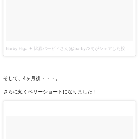
Barby Higa ✦ 比嘉バービィさん(@barby724)がシェアした投稿
–
2
そして、4ヶ月後・・・。
さらに短くベリーショートになりました！