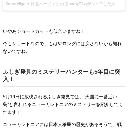
Barby Higa ✦ 比嘉バービィさん(@barby724)がシェアした投稿
–
2
いやあショートカットも似合いますね！
今もショートなので、もはやロングには戻さないかも知れ
ないですね。
ふしぎ発見のミステリーハンターも5年目に突
入！
5月19日に放映されるふしぎ発見では、”天国に一番近い
島”と言われるニューカレドニアのミステリーを紹介してく
れます！
ニューカレドニアには日本人移民の歴史があるそうで、戦