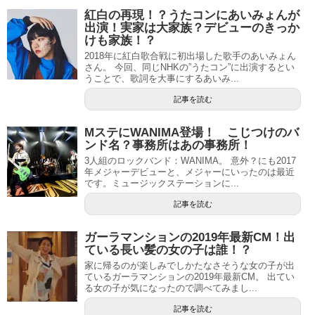
紅白の再現！？うたコンにあいみょんが
出演！実家は大家族？デビューのきっか
けも家族！？
2018年に紅白歌合戦に初出場した歌手のあいみょん
さん。 今回、同じNHKの”うたコン”に出演するとい
うことで、歌詞を大事にするあいみ...
記事を読む
MステにWANIMA登場！ こじつけのバ
ンド名？事務所はあの事務所！
3人組のロックバンド：WANIMA。 意外？にも2017
年メジャーデビューと、メジャーにいったのは最近
です。ミュージックステーションに...
記事を読む
ガーラマンションの2019年最新CM！出
ている長い髪の女の子は誰！？
家に帰るのが楽しみでしかたなさそうな女の子が出
ているガーラマンションの2019年最新CM。 出てい
る女の子が気になったので調べてみまし...
記事を読む