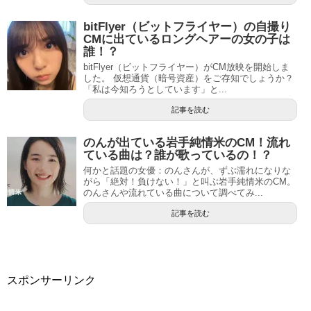
bitFlyer（ビットフライヤー）の自撮り
CMに出ているロングヘアーの女の子は
誰！？
bitFlyer（ビットフライヤー）がCM放映を開始しま
した。 仮想通貨（暗号資産）をご存知でしょうか？
「私は今知ろうとしています」と...
記事を読む
のんが出ている岩手純情米のCM！流れ
ている曲は？誰が歌っているの！？
何かと話題の女優：のんさんが、ずぶ濡れになりな
がら「絶対！負けない！」と叫ぶ岩手純情米のCM。
のんさんや流れている曲について調べてみ...
記事を読む
スポンサーリンク