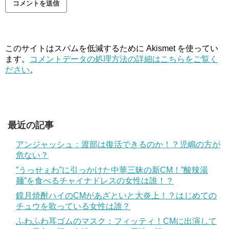
このサイトはスパムを低減するために Akismet を使ってい
ます。
コメントデータの処理方法の詳細はこちらをご覧く
ださい
。
最近の記事
アンジャッシュ：渡部は復活できるのか！？児嶋の方が
危ない？
”うっせぇわ”に引っかけた中華三昧の新CM！”酸辣湯
麺”を食べるチャイナドレスの女性は誰！？
鏡月焼酎ハイのCMがあざといと大炎上！？はじめての
チュウを歌っている女性は誰？
ふわふわ耳ゴムのマスク：フィッティ！CMに出演して