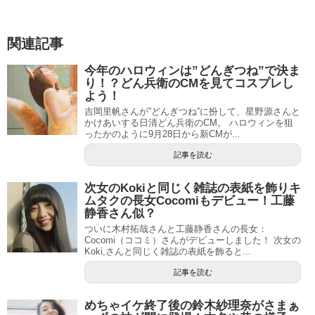
関連記事
今年のハロウィンは”どんぎつね”で決ま
り！？どん兵衛のCMを見てコスプレし
よう！
吉岡里帆さんが”どんぎつね”に扮して、星野源さんと
かけあいする日清どん兵衛のCM。 ハロウィンを狙
ったかのように9月28日から新CMが...
記事を読む
次女のKokiと同じく雑誌の表紙を飾りキ
ムタクの長女Cocomiもデビュー！工藤
静香さん似？
ついに木村拓哉さんと工藤静香さんの長女：
Cocomi（ココミ）さんがデビューしました！ 次女の
Koki,さんと同じく雑誌の表紙を飾ると...
記事を読む
めちゃイケ終了後の鈴木紗理奈がさまぁ