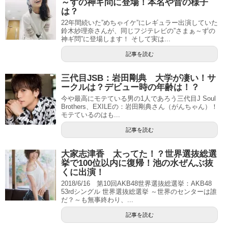
～ずの神ギ問に登場！本名や昔の様子
は？
22年間続いた”めちゃイケ”にレギュラー出演していた
鈴木紗理奈さんが、同じフジテレビの”さまぁ～ずの
神ギ問”に登場します！ そして実は...
記事を読む
三代目JSB：岩田剛典 大学が凄い！サ
ークルは？デビュー時の年齢は！？
今や最高にモテている男の1人であろう三代目J Soul
Brothers、EXILEの：岩田剛典さん（がんちゃん）！
モテているのはも...
記事を読む
大家志津香 太ってた！？世界選抜総選
挙で100位以内に復帰！池の水ぜんぶ抜
くに出演！
2018/6/16 第10回AKB48世界選抜総選挙：AKB48
53rdシングル 世界選抜総選挙 ～世界のセンターは誰
だ？～も無事終わり、...
記事を読む